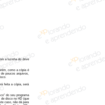
com a luzinha do drive
orém, como a cópia é
o de poucos arquivos,
isco.
á feita a cópia, será
sco” do seu programa
 de disco no HD (que
te caso, não dá para