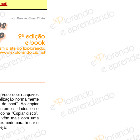
rnet!
t
o você copia arquivos
ialização normalmente
 de boot”. Ao copiar
 contém os dados ou o
olha “Copiar disco”.
em vêm mais com uma
is pede para trocar o
eja: