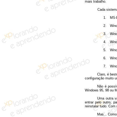
mais trabalho.
Cada sistema deve 
1.
MS-
2.
Wind
3.
Wind
4.
Win
5.
Win
6.
Wind
7.
Wind
Claro, é bes
configuração muito u
Não é possí
Windows 95, 98 ou Me
Uma outra v
entrar pelo outro, 
reinstalar tudo. Com
Mas... Como 