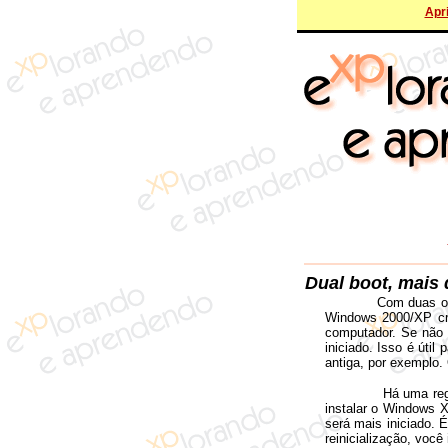
Apri
Dual boot, mai
Com duas ou
Windows 2000/XP cri
computador. Se não 
iniciado. Isso é úti
antiga, por exemplo. 
Há uma regra básic
instalar o Windows X
será mais iniciado. 
reinicialização, voc