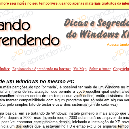
more seu inglês no seu tempo livre, usando apenas materiais gratuitos da inte
Índice
|
Explorando e Aprendendo na Internet
|
Via Mep
|
Sobre o Autor
|
Copyrigh
s de um Windows no mesmo PC
 mais partições do tipo “primária”, é possível ter mais de um Windows no
a um menu de inicialização, que permite a você escolher qual sistema será
escolher nenhum dentro de um tempo que você define, então o sistema de
l para manter compatibilidade com algum programa que só roda em alguma ve
Ou, pelo simples fato de testar e usar dois sistemas (um de cada vez).
a, em se tratando de Windows: instale primeiro o mais antigo que voc
P e depois o 2000, mas fazendo isso o 2000 substituirá os arquivos de ini
É possível contornar este problema depois, iniciando a instalação do XP nov
ê inicia um dos outros que já estavam no HD e então exclui os arquivos tempor