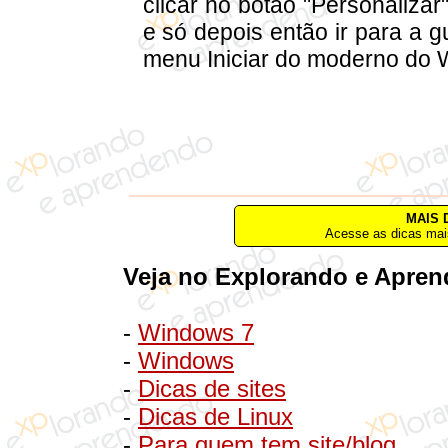
clicar no botão "Personalizar
e só depois então ir para a g
menu Iniciar do moderno do
MAIS 
Acesse as dicas mai
Veja no Explorando e Apren
-
Windows 7
-
Windows
-
Dicas de sites
-
Dicas de Linux
-
Para quem tem site/blog