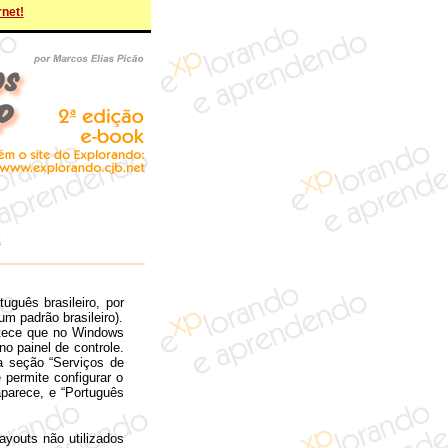
rnet!
t
guês brasileiro, por
m padrão brasileiro).
ntece que no Windows
no painel de controle.
na seção “Serviços de
 permite configurar o
 aparece, e “Português
ayouts não utilizados