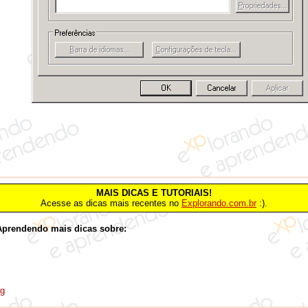
MAIS DICAS E TUTORIAIS!
Acesse as dicas mais recentes no
Explorando.com.br
:).
Aprendendo mais dicas sobre:
og