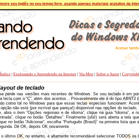
more seu inglês no seu tempo livre, usando apenas materiais gratuitos da inte
Índice
|
Explorando e Aprendendo na Internet
|
Via Mep
|
Sobre o Autor
|
Copyrigh
ayout de teclado
se perde nas versões mais recentes de Windows. Se seu teclado é em portu
a tecla com o “Ç”, além dos acentos... Provavelmente ele é do tipo ABNT2 (u
ado como tal no Windows para que essas teclas especiais funcionem. Aco
opção não está (por incrível que pareça!) disponível nas opções do teclado, 
e, abra o item “Opções regionais e de idioma”, clique na guia “Idioma”, e 
ntrada”, clique no botão “Detalhes”. Finalmente (ufa!) será aberta a tela que
ique no botão “Adicionar”, escolha “Português (Brasil)” na primeira lista que
segunda. Dê OK, depois OK novamente.
 o último OK, no entanto, é altamente recomendável selecionar TODOS os l