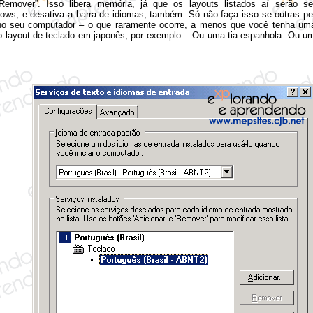
“Remover”. Isso libera memória, já que os layouts listados aí serão s
dows; e desativa a barra de idiomas, também. Só não faça isso se outras 
no seu computador – o que raramente ocorre, a menos que você tenha u
o layout de teclado em japonês, por exemplo... Ou uma tia espanhola. Ou um