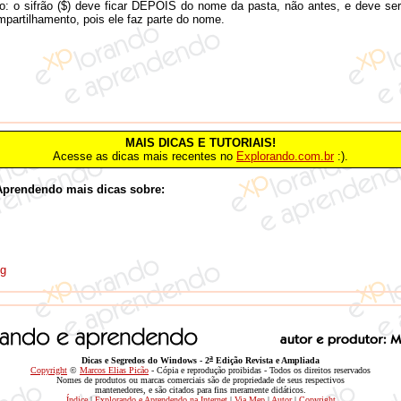
o: o sifrão ($) deve ficar DEPOIS do nome da pasta, não antes, e deve se
mpartilhamento, pois ele faz parte do nome.
MAIS DICAS E TUTORIAIS!
Acesse as dicas mais recentes no
Explorando.com.br
:).
Aprendendo mais dicas sobre:
og
a
Dicas e Segredos do Windows
- 2
Edição Revista e Ampliada
Copyright
©
Marcos Elias Picão
- Cópia e reprodução proibidas - Todos os direitos reservados
Nomes de produtos ou marcas comerciais são de propriedade de seus respectivos
mantenedores, e são citados para fins meramente didáticos.
Índice
|
Explorando e Aprendendo na Internet
|
Via Mep
|
Autor
|
Copyright