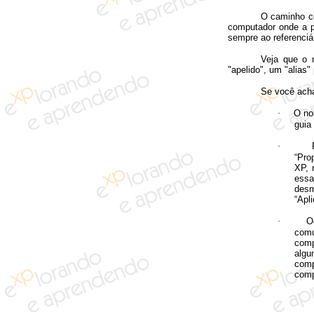
O caminho c
computador onde a pa
sempre ao referenciá
Veja que o 
"apelido", um "alias
Se você acha
·
O no
guia
·
“Pro
XP, 
essa
desm
“Apl
·
O
comu
comp
algu
comp
comp