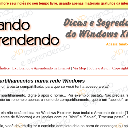
more seu inglês no seu tempo livre, usando apenas materiais gratuitos da inte
Índice
|
Explorando e Aprendendo na Internet
|
Via Mep
|
Sobre o Autor
|
Copyrigh
artilhamentos numa rede Windows
 uma pasta compartilhada, para que só você tenha acesso a ela?
ompartilhamento, digite $ após o nome... Por exemplo, pasta$. Não precisa
omeie ou renomeie apenas o nome do compartilhamento, que é um “apelido”, um
ela não será exibida no Windows Explorer, isso inclui o Ambiente de rede (“
entes de Windows) e as janelas comuns “Abrir” e “Salvar”, “Procurar pasta”, e
la, você deverá digitar o caminho completo dela na barra de endereços ou no “