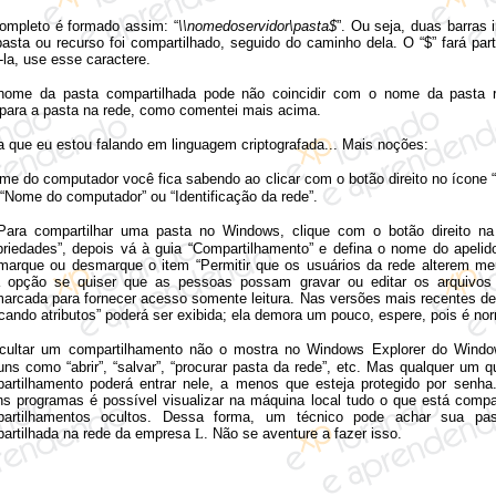
ompleto é formado assim: “
\\nomedoservidor\pasta$
”. Ou seja, duas barras 
sta ou recurso foi compartilhado, seguido do caminho dela. O “$” fará pa
-la, use esse caractere.
nome da pasta compartilhada pode não coincidir com o nome da pasta 
" para a pasta na rede, como comentei mais acima.
 que eu estou falando em linguagem criptografada... Mais noções:
me do computador você fica sabendo ao clicar com o botão direito no ícone
 “Nome do computador” ou “Identificação da rede”.
Para compartilhar uma pasta no Windows, clique com o botão direito na
priedades”, depois vá à guia “Compartilhamento” e defina o nome do apelid
marque ou desmarque o item “Permitir que os usuários da rede alterem me
 opção se quiser que as pessoas possam gravar ou editar os arquivos 
arcada para fornecer acesso somente leitura. Nas versões mais recentes d
icando atributos” poderá ser exibida; ela demora um pouco, espere, pois é nor
cultar um compartilhamento não o mostra no Windows Explorer do Windo
ns como “abrir”, “salvar”, “procurar pasta da rede”, etc. Mas qualquer um
artilhamento poderá entrar nele, a menos que esteja protegido por sen
ns programas é possível visualizar na máquina local tudo o que está compar
artilhamentos ocultos. Dessa forma, um técnico pode achar sua pas
artilhada na rede da empresa
L
. Não se aventure a fazer isso.