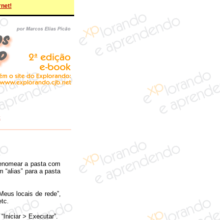
rnet!
t
 renomear a pasta com
 “alias” para a pasta
Meus locais de rede”,
tc.
Iniciar > Executar”.