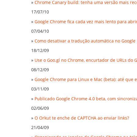
»
Chrome Canary build: tenha uma versão mais rec
17/07/10
»
Google Chrome fica cada vez mais lento para abri
07/04/10
»
Como desativar a tradução automática no Google
18/12/09
»
Use o Goo.gl no Chrome, encurtador de URLs do 
08/12/09
»
Google Chrome para Linux e Mac (beta): até que e
03/11/09
»
Publicado Google Chrome 4.0 beta, com sincroniza
02/06/09
»
O Orkut te enche de CAPTCHA ao enviar links?
21/04/09