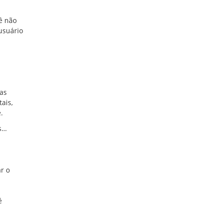
ê não
usuário
a
tas
ais,
.
as…
r o
é