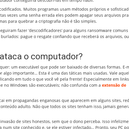
ador conseguiria descobri-las em tempo hábil.
 codificados. Muitos programas usam métodos próprios e sofisticad
muitas vezes uma senha errada eles podem apagar seus arquivos pra
mas para quebrar a criptografia não é tão simples.
seguiram fazer ‘descodificadores’ para alguns ransomware comuns 
 burlados: pague o resgate confiando que receberá os arquivos, o
ataca o computador?
er: um executável que pode ser baixado de diversas formas. E-m
 algo importante… Esta é uma das táticas mais usadas. Vale aque
licando em tudo o que você vê pela frente! Especialmente em link
m (que no Windows são executáveis; não confunda com a
extensão de
 cai em propagandas enganosas que aparecem em alguns sites, re
conteúdo adulto. Não que todos os sites tenham isso, jamais genera
.
invasão de sites honestos, sem que o dono perceba. Isso infelizm
 num site conhecido e, se ele estiver infectado… Pronto, seu PC po