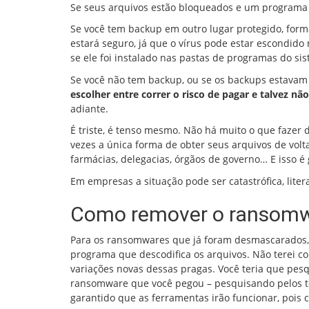
Se seus arquivos estão bloqueados e um programa
Se você tem backup em outro lugar protegido, form
estará seguro, já que o vírus pode estar escondido 
se ele foi instalado nas pastas de programas do s
Se você não tem backup, ou se os backups estava
escolher entre correr o risco de pagar e talvez nã
adiante.
É triste, é tenso mesmo. Não há muito o que fazer 
vezes a única forma de obter seus arquivos de volt
farmácias, delegacias, órgãos de governo… E isso 
Em empresas a situação pode ser catastrófica, lite
Como remover o ransomw
Para os ransomwares que já foram desmascarados, 
programa que descodifica os arquivos. Não terei c
variações novas dessas pragas. Você teria que pesqu
ransomware que você pegou – pesquisando pelos te
garantido que as ferramentas irão funcionar, pois 