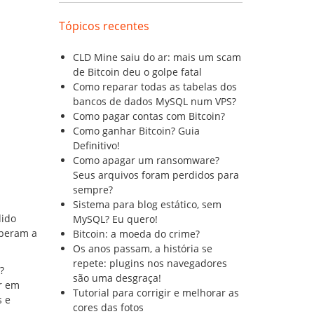
Tópicos recentes
CLD Mine saiu do ar: mais um scam
de Bitcoin deu o golpe fatal
Como reparar todas as tabelas dos
bancos de dados MySQL num VPS?
Como pagar contas com Bitcoin?
Como ganhar Bitcoin? Guia
Definitivo!
Como apagar um ransomware?
Seus arquivos foram perdidos para
sempre?
Sistema para blog estático, sem
dido
MySQL? Eu quero!
iberam a
Bitcoin: a moeda do crime?
Os anos passam, a história se
repete: plugins nos navegadores
?
são uma desgraça!
ar em
Tutorial para corrigir e melhorar as
s e
cores das fotos