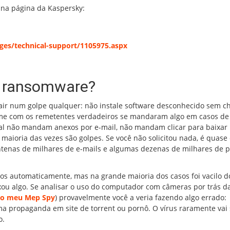
na página da Kaspersky:
es/technical-support/1105975.aspx
e ransomware?
ir num golpe qualquer: não instale software desconhecido sem c
firme com os remetentes verdadeiros se mandaram algo em casos de
al não mandam anexos por e-mail, não mandam clicar para baixa
aioria das vezes são golpes. Se você não solicitou nada, é quase 
tenas de milhares de e-mails e algumas dezenas de milhares de 
os automaticamente, mas na grande maioria dos casos foi vacilo d
xou algo. Se analisar o uso do computador com câmeras por trás d
mo meu Mep Spy
) provavelmente você a veria fazendo algo errado:
a propaganda em site de torrent ou pornô. O vírus raramente vai 
o.