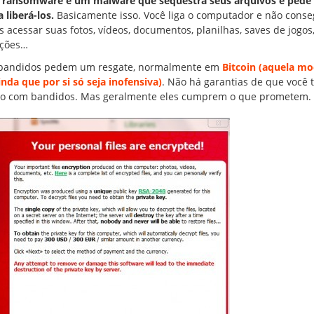
ransomware é um malware que sequestra seus arquivos e pede 
 liberá-los.
Basicamente isso. Você liga o computador e não cons
s acessar suas fotos, vídeos, documentos, planilhas, saves de jogos
ações…
bandidos pedem um resgate, normalmente em
Bitcoin (aquela m
nda que por si só seja inofensiva)
. Não há garantias de que você 
ando com bandidos. Mas geralmente eles cumprem o que prometem.