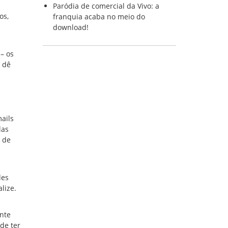
Paródia de comercial da Vivo: a
os,
franquia acaba no meio do
download!
– os
u dê
ails
las
s de
des
lize.
ente
de ter