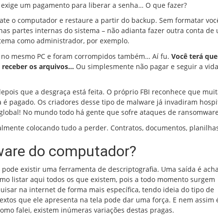
 exige um pagamento para liberar a senha… O que fazer?
ate o computador e restaure a partir do backup. Sem formatar voc
nas partes internas do sistema – não adianta fazer outra conta de 
istema como administrador, por exemplo.
m no mesmo PC e foram corrompidos também… Aí fu.
Você terá que
o receber os arquivos…
Ou simplesmente não pagar e seguir a vid
depois que a desgraça está feita. O próprio FBI reconhece que mui
a é pagado. Os criadores desse tipo de malware já invadiram hospit
é global! No mundo todo há gente que sofre ataques de ransomware
ralmente colocando tudo a perder. Contratos, documentos, planilh
are do computador?
pode existir uma ferramenta de descriptografia. Uma saída é acha
omo listar aqui todos os que existem, pois a todo momento surgem
isar na internet de forma mais específica, tendo ideia do tipo de
xtos que ele apresenta na tela pode dar uma força. E nem assim 
como falei, existem inúmeras variações destas pragas.