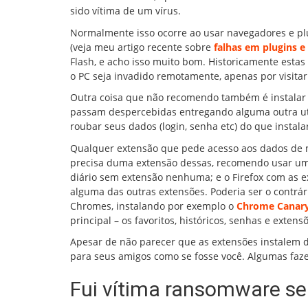
sido vítima de um vírus.
Normalmente isso ocorre ao usar navegadores e plu
(veja meu artigo recente sobre
falhas em plugins e
Flash, e acho isso muito bom. Historicamente est
o PC seja invadido remotamente, apenas por visitar
Outra coisa que não recomendo também é instalar 
passam despercebidas entregando alguma outra ut
roubar seus dados (login, senha etc) do que insta
Qualquer extensão que pede acesso aos dados de
precisa duma extensão dessas, recomendo usar um 
diário sem extensão nenhuma; e o Firefox com as 
alguma das outras extensões. Poderia ser o contrári
Chromes, instalando por exemplo o
Chrome Canar
principal – os favoritos, históricos, senhas e exte
Apesar de não parecer que as extensões instalem 
para seus amigos como se fosse você. Algumas fazem
Fui vítima ransomware se