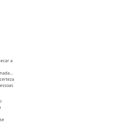
hecar a
r nada…
certeza
pessoas
o
a
se