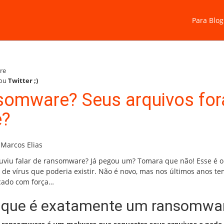
Para Blog
re
ou
Twitter
;)
somware? Seus arquivos fo
e?
 Marcos Elias
ouviu falar de ransomware? Já pegou um? Tomara que não! Esse é o
o de vírus que poderia existir. Não é novo, mas nos últimos anos t
cado com força…
 que é exatamente um ransomwa