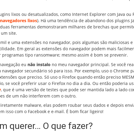
gins lixos ou desatualizados, como Internet Explorer com Java ou 
 navegadores lixos
). Há uma tendência de abandono dos plugins J
as duas ferramentas demonstraram milhares de brechas que permi
 um site.
mil e uma extensões no navegador, pois algumas são maliciosas e
ilidade. Em geral as extensões do navegador podem mais facilme
lar programas tipo ransomware; mesmo assim é bom se prevenir.
 navegação eu
não instalo
no meu navegador principal. Se você re
navegador secundário só para isso. Por exemplo, uso o Chrome p
extensões que preciso. Só uso o Firefox quando então preciso MES
o, se você preferir usar o Firefox no dia a dia. Ou então poderia us
y
, que é uma versão de testes que pode ser mantida lado a lado c
nsões de um não interferem com o outro.
diretamente malware, elas podem roubar seus dados e depois env
 isso com o Facebook e e-mail. É bom ficar ligeiro!
m querer… O que fazer?