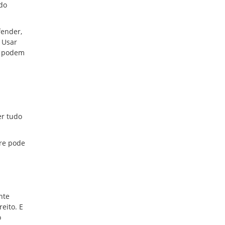
do
fender,
 Usar
s podem
er tudo
re pode
nte
eito. E
o