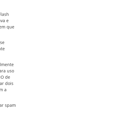
Flash
ava e
tem que
 se
nte
almente
ara uso
MO de
ar dois
om a
iar spam