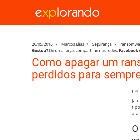
26/05/2016
\
Marcos Elias
\
Segurança
\
ransomwa
Gostou?
Dê uma força, compartilhe nas redes:
Facebook
Como apagar um ran
perdidos para sempr
por
Já 
tip
ata
O