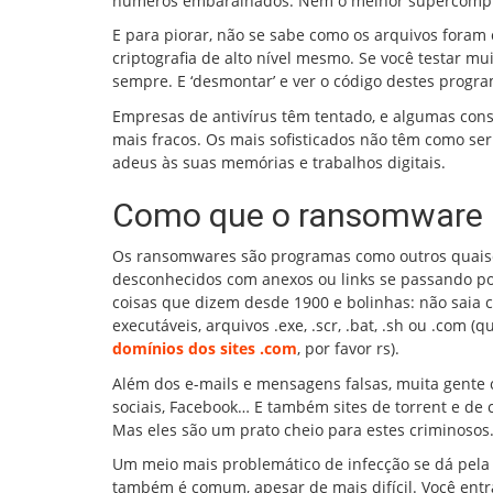
números embaralhados. Nem o melhor supercomput
E para piorar, não se sabe como os arquivos foram
criptografia de alto nível mesmo. Se você testar 
sempre. E ‘desmontar’ e ver o código destes progra
Empresas de antivírus têm tentado, e algumas con
mais fracos. Os mais sofisticados não têm como ser
adeus às suas memórias e trabalhos digitais.
Como que o ransomware 
Os ransomwares são programas como outros quaisqu
desconhecidos com anexos ou links se passando por
coisas que dizem desde 1900 e bolinhas: não saia c
executáveis, arquivos .exe, .scr, .bat, .sh ou .co
domínios dos sites .com
, por favor rs).
Além dos e-mails e mensagens falsas, muita gente
sociais, Facebook… E também sites de torrent e de 
Mas eles são um prato cheio para estes criminosos
Um meio mais problemático de infecção se dá pela 
também é comum, apesar de mais difícil. Você entra