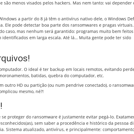
ue são menos visados pelos hackers. Mas nem tanto: vai depender 
ndows a partir do 8 já têm o antivírus nativo dele, o Windows De
a. Ele pode detectar boa parte dos ransomwares e pragas virtuais.
 do caso, mas nenhum será garantido: programas muito bem feito
 identificados em larga escala. Até lá… Muita gente pode ter sido
quivos!
omputador. O ideal é ter backup em locais remotos, evitando perd
smoronamentos, batidas, quebra do computador, etc.
 outro HD ou partição (ou num pendrive conectado), o ransomwa
complicou mesmo, né?!
!
se proteger do ransomware é justamente evitar pegá-lo. Exatame
conhecidos(as), sem saber a procedência e histórico da pessoa dir
a. Sistema atualizado, antivírus, e principalmente: comportament