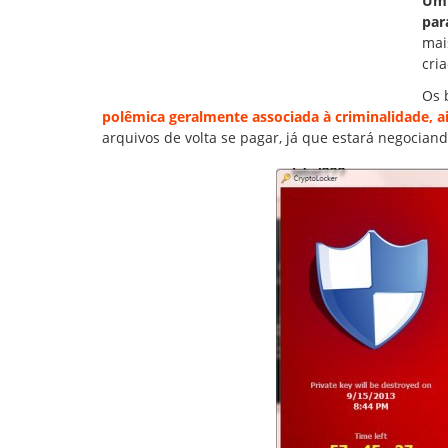
Um 
para
mai
cri
Os 
polêmica geralmente associada à criminalidade, ai
arquivos de volta se pagar, já que estará negoci