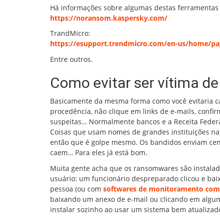
Há informações sobre algumas destas ferramentas 
https://noransom.kaspersky.com/
TrandMicro:
https://esupport.trendmicro.com/en-us/home/pag
Entre outros.
Como evitar ser vítima d
Basicamente da mesma forma como você evitaria ca
procedência, não clique em links de e-mails, con
suspeitas… Normalmente bancos e a Receita Feder
Coisas que usam nomes de grandes instituições na m
então que é golpe mesmo. Os bandidos enviam cen
caem… Para eles já está bom.
Muita gente acha que os ransomwares são instalad
usuário: um funcionário despreparado clicou e bai
pessoa (ou com
softwares de monitoramento co
baixando um anexo de e-mail ou clicando em algum
instalar sozinho ao usar um sistema bem atualizad