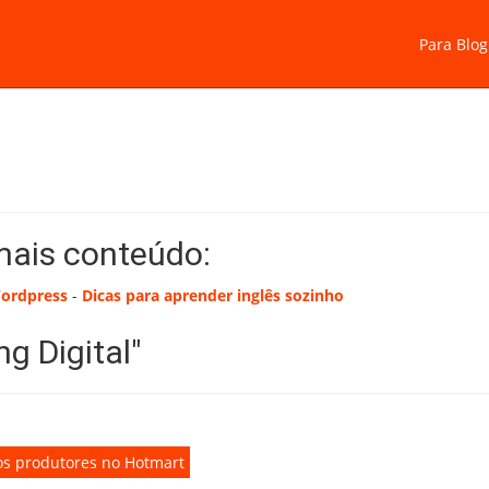
Para Blog
mais conteúdo:
Wordpress
-
Dicas para aprender inglês sozinho
g Digital"
rios produtores no Hotmart