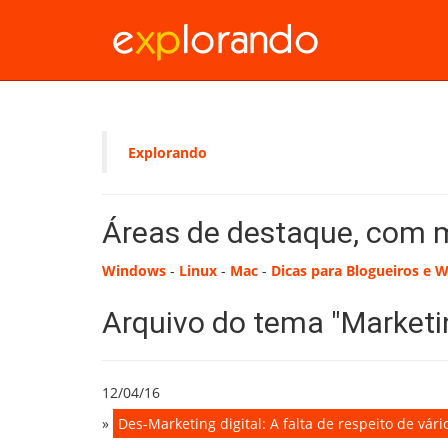
Explorando
Áreas de destaque, com 
Windows
-
Linux
-
Mac
-
Dicas para Blogueiros e 
Arquivo do tema "Marketin
12/04/16
»
Des-Marketing digital: A falta de respeito de vá