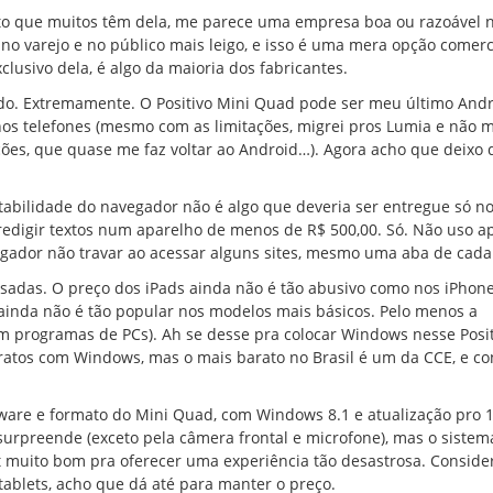
ito que muitos têm dela, me parece uma empresa boa ou razoável n
 no varejo e no público mais leigo, e isso é uma mera opção comerc
clusivo dela, é algo da maioria dos fabricantes.
o. Extremamente. O Positivo Mini Quad pode ser meu último Andr
 nos telefones (mesmo com as limitações, migrei pros Lumia e não 
ções, que quase me faz voltar ao Android…). Agora acho que deixo d
abilidade do navegador não é algo que deveria ser entregue só n
redigir textos num aparelho de menos de R$ 500,00. Só. Não uso a
vegador não travar ao acessar alguns sites, mesmo uma aba de cada
sadas. O preço dos iPads ainda não é tão abusivo como nos iPhone
ainda não é tão popular nos modelos mais básicos. Pelo menos a
m programas de PCs). Ah se desse pra colocar Windows nesse Posit
atos com Windows, mas o mais barato no Brasil é um da CCE, e co
ware e formato do Mini Quad, com Windows 8.1 e atualização pro 1
urpreende (exceto pela câmera frontal e microfone), mas o sistema
t muito bom pra oferecer uma experiência tão desastrosa. Conside
tablets, acho que dá até para manter o preço.