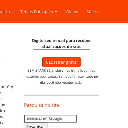
ueiros
Temas Principais
Vídeos
Mais…
Digite seu e-mail para receber
atualizações do site:
5
SEM SPAM! Só enviaremos e-mails com as
matérias publicadas. Se nada for publicado no
o
dia, você não recebe nada.
, porém
om
a
 com
Pesquisa no site
im.
as
s,