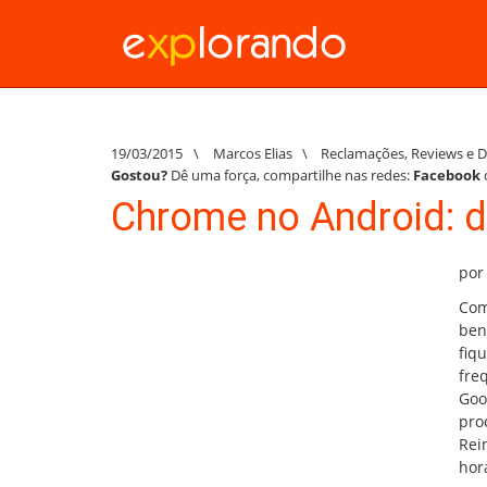
19/03/2015
\
Marcos Elias
\
Reclamações
,
Reviews e 
Gostou?
Dê uma força, compartilhe nas redes:
Facebook
Chrome no Android: d
por
Com
ben
fiq
freq
Goo
pro
Rei
hor