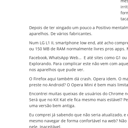
mes
irr
for
tac
Depois de ter xingado um pouco a Positivo mentalme
aparelhos. De vários fabricantes.
Num LG L1 II, smartphone low end, até acho compr
ou 150 MB de RAM normalmente livres pros apps. 
Facebook, WhatsApp Web… E até sites como G1 ou 
Explorando. Para complicar este não vem com aqu
nos aparelhos que pude ver.
O Firefox aqui também dá crash. Opera idem. O ma
preste no Android? O Opera Mini é bem mais limit
Encontrei muitas queixas de usuários do Chrome n
Será que no Kit Kat ele fica mesmo mais estável? Pelo
uma versão bem antiga.
Eu comprei já sabendo que não seria atualizado, e
mesmo navegar de forma confortável na web? Não e
nele. Inaceitável.