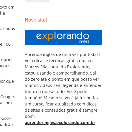
é
texto em
á é
Novo site!
variados
de 100
Aprenda inglês de uma vez por todas!
róprio
Veja dicas e técnicas grátis que eu,
menos
Marcos Elias aqui do Explorando,
estou usando e compartilhando. Saí
do zero até o ponto em que posso ver
dor que
muitos vídeos sem legenda e entender
tudo, ou quase tudo. Você pode
 Google.
também! Mesmo se você já fez ou faz
ica com
um curso, ficar atualizado com dicas
de sites e conteúdos grátis é sempre
bom!
 posso
aprenderingles.explorando.com.br
 padrão