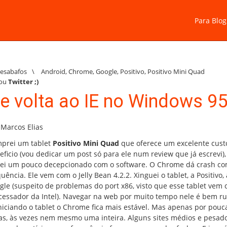
Para Blog
Desabafos
\
Android
,
Chrome
,
Google
,
Positivo
,
Positivo Mini Quad
ou
Twitter
;)
e volta ao IE no Windows 9
 Marcos Elias
prei um tablet
Positivo Mini Quad
que oferece um excelente cust
eficio (vou dedicar um post só para ele num review que já escrevi)
uei um pouco decepcionado com o software. O Chrome dá crash c
uência. Ele vem com o Jelly Bean 4.2.2. Xinguei o tablet, a Positivo, 
gle (suspeito de problemas do port x86, visto que esse tablet vem
cessador da Intel). Navegar na web por muito tempo nele é bem ru
niciando o tablet o Chrome fica mais estável. Mas apenas por pouc
as, às vezes nem mesmo uma inteira. Alguns sites médios e pesado