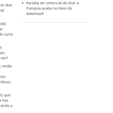
Paródia de comercial da Vivo: a
os dias
franquia acaba no meio do
ial
download!
oid.
me
e curtir
os
pps
 vez?
, então
ivo
nfesso
0, que
 lixo
rando a