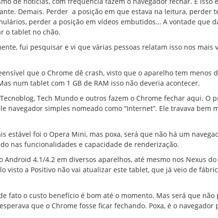
mo de notícias, com frequência fazem o navegador fechar. E isso 
itante. Demais. Perder a posição em que estava na leitura, perder 
mulários, perder a posição em vídeos embutidos… A vontade que d
ar o tablet no chão.
nte, fui pesquisar e vi que várias pessoas relatam isso nos mais 
eensível que o Chrome dê crash, visto que o aparelho tem menos 
Mas num tablet com 1 GB de RAM isso não deveria acontecer.
Tecnoblog, Tech Mundo e outros fazem o Chrome fechar aqui. O p
ele navegador simples nomeado como “Internet”. Ele travava bem 
is estável foi o Opera Mini, mas poxa, será que não há um navega
ado nas funcionalidades e capacidade de renderização.
o Android 4.1/4.2 em diversos aparelhos, até mesmo nos Nexus do
 visto a Positivo não vai atualizar este tablet, que já veio de fábr
 de fato o custo benefício é bom até o momento. Mas será que não
sperava que o Chrome fosse ficar fechando. Poxa, é o navegador