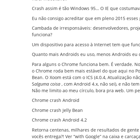
Crash assim é tão Windows 95… O IE que costumava
Eu não consigo acreditar que em pleno 2015 esses
Cambada de irresponsáveis: desenvolvedores, pro
funciona?
Um dispositivo para acesso à Internet tem que fun
Quanto mais Androids eu uso, menos Androids eu
Para alguns o Chrome funciona bem. É verdade. No
o Chrome roda bem mais estável do que aqui no Posit
Bean. O Xoom está com o ICS (4.0.4, Atualização n
S
alguma coisa
, com Android 4.x, não sei), e não 
Não me limito ao meu círculo, bora pra web. Um pe
Chrome crash Android
Chrome crash Jelly Bean
Chrome crash Android 4.2
Retorna centenas, milhares de resultados de gente 
vocês entrega?! Ver “with Google” na caixa e carca