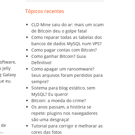
Tópicos recentes
CLD Mine saiu do ar: mais um scam
de Bitcoin deu o golpe fatal
Como reparar todas as tabelas dos
bancos de dados MySQL num VPS?
Como pagar contas com Bitcoin?
Como ganhar Bitcoin? Guia
oftware,
Definitivo!
 Jelly
Como apagar um ransomware?
g Galaxy
Seus arquivos foram perdidos para
ue eu.
sempre?
Sistema para blog estático, sem
MySQL? Eu quero!
Bitcoin: a moeda do crime?
Os anos passam, a história se
repete: plugins nos navegadores
são uma desgraça!
 de
Tutorial para corrigir e melhorar as
o…
cores das fotos