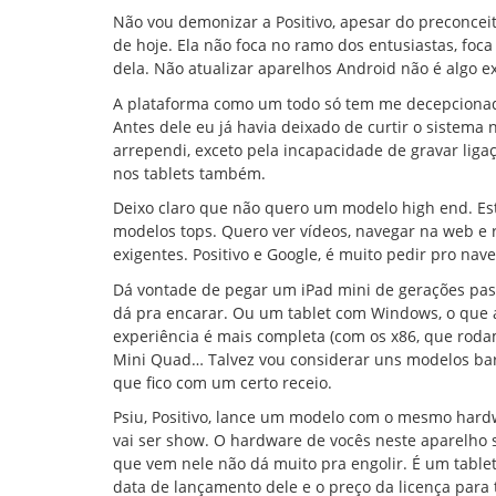
Não vou demonizar a Positivo, apesar do preconce
de hoje. Ela não foca no ramo dos entusiastas, foca
dela. Não atualizar aparelhos Android não é algo ex
A plataforma como um todo só tem me decepcionad
Antes dele eu já havia deixado de curtir o sistema
arrependi, exceto pela incapacidade de gravar liga
nos tablets também.
Deixo claro que não quero um modelo high end. Est
modelos tops. Quero ver vídeos, navegar na web e 
exigentes. Positivo e Google, é muito pedir pro na
Dá vontade de pegar um iPad mini de gerações pas
dá pra encarar. Ou um tablet com Windows, o que 
experiência é mais completa (com os x86, que roda
Mini Quad… Talvez vou considerar uns modelos bar
que fico com um certo receio.
Psiu, Positivo, lance um modelo com o mesmo hard
vai ser show. O hardware de vocês neste aparelho s
que vem nele não dá muito pra engolir. É um table
data de lançamento dele e o preço da licença para 