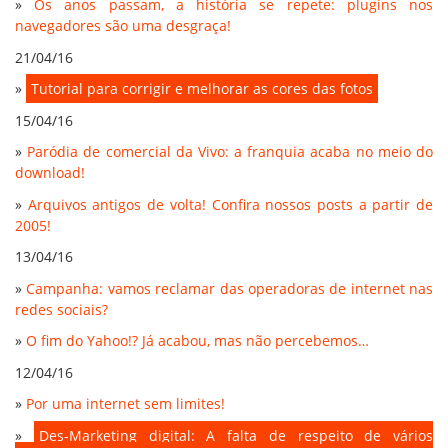
»
Os anos passam, a história se repete: plugins nos
navegadores são uma desgraça!
21/04/16
»
Tutorial para corrigir e melhorar as cores das fotos
15/04/16
»
Paródia de comercial da Vivo: a franquia acaba no meio do
download!
»
Arquivos antigos de volta! Confira nossos posts a partir de
2005!
13/04/16
»
Campanha: vamos reclamar das operadoras de internet nas
redes sociais?
»
O fim do Yahoo!? Já acabou, mas não percebemos…
12/04/16
»
Por uma internet sem limites!
»
Des-Marketing digital: A falta de respeito de vários