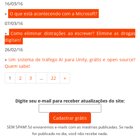
16/03/16
»
O que está acontecendo com a Microsoft?
07/03/16
»
Como eliminar distrações ao escrever? Elimine as drogas
digitais!
26/02/16
»
Um sistema de tráfego AI para Unity, grátis e open source?
Quem sabe!
1
2
3
…
22
»
Digite seu e-mail para receber atualizações do site:
SEM SPAM! Só enviaremos e-mails com as matérias publicadas. Se nada
for publicado no dia, você não recebe nada.