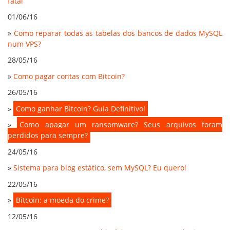
fatal
01/06/16
»
Como reparar todas as tabelas dos bancos de dados MySQL
num VPS?
28/05/16
»
Como pagar contas com Bitcoin?
26/05/16
»
Como ganhar Bitcoin? Guia Definitivo!
»
Como apagar um ransomware? Seus arquivos foram
perdidos para sempre?
24/05/16
»
Sistema para blog estático, sem MySQL? Eu quero!
22/05/16
»
Bitcoin: a moeda do crime?
12/05/16