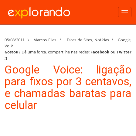
Toggl
navig
05/08/2011
\
Marcos Elias
\
Dicas de Sites
,
Notícias
\
Google
,
VoIP
Gostou?
Dê uma força, compartilhe nas redes:
Facebook
ou
Twitter
;)
Google Voice: ligação
para fixos por 3 centavos,
e chamadas baratas para
celular