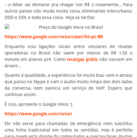
– o dólar vai demorar pra chegar nos R$ 2 novamente… Para
outros países não muda muita coisa, eliminando interurbano,
DDD e DDI, e toda essa coisa. Veja as tarifas:
https://www.google.com/voice/rates?hl=pt-BR
Enquanto isso ligações locais entre celulares de muitas
operadoras no Brasil não saem por menos de R$ 1,50 o
minuto em planos pré. Como
recargas grátis
não nascem em
árvore…
Quanto à qualidade, a experiência foi muito boa: sem o atraso
que passo no Skype e com o áudio muito limpo dos dois lados
da conversa, nem parecia um serviço de VoIP. Espero que
continue assim.
É isso, aproveite o Google Voice :)
https://www.google.com/voice/
Ele não serve para chamadas de emergência nem substitui
uma linha tradicional em todos os sentidos, mas é perfeito
para quem está diante do computador e precisa fazer muitas