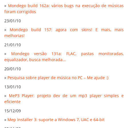
»
Mondego build 162a: vários bugs na execução de músicas
foram corrigidos
23/01/10
»
Mondego build 157: agora com skins! E mais, mais
melhorias!
21/01/10
»
Mondego versão 131a: FLAC, pastas monitoradas,
equalizador, busca melhorada…
20/01/10
»
Pesquisa sobre player de música no PC – Me ajude :)
13/01/10
»
MeP3 Player: projeto dev de um mp3 player simples e
eficiente
15/12/09
»
Mep Installer 3: suporte a Windows 7, UAC e 64-bit