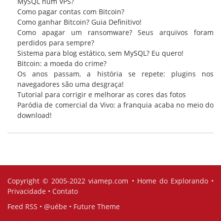
MySQL num VPS?
Como pagar contas com Bitcoin?
Como ganhar Bitcoin? Guia Definitivo!
Como apagar um ransomware? Seus arquivos foram
perdidos para sempre?
Sistema para blog estático, sem MySQL? Eu quero!
Bitcoin: a moeda do crime?
Os anos passam, a história se repete: plugins nos
navegadores são uma desgraça!
Tutorial para corrigir e melhorar as cores das fotos
Paródia de comercial da Vivo: a franquia acaba no meio do
download!
Copyright © 2005-2022
viamep.com
•
Home do Explorando
•
Privacidade
•
Contato
Feed RSS
•
@uébe
•
Future Theme