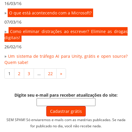
16/03/16
»
O que está acontecendo com a Microsoft?
07/03/16
»
Como eliminar distrações ao escrever? Elimine as drogas
digitais!
26/02/16
»
Um sistema de tráfego AI para Unity, grátis e open source?
Quem sabe!
1
2
3
…
22
»
Digite seu e-mail para receber atualizações do site:
SEM SPAM! Só enviaremos e-mails com as matérias publicadas. Se nada
for publicado no dia, você não recebe nada.