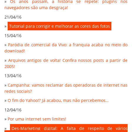
»
Os anos passam, a história se repete: plugins nos
navegadores são uma desgraça!
21/04/16
»
Tutorial para corrigir e melhorar as cores das fotos
15/04/16
»
Paródia de comercial da Vivo: a franquia acaba no meio do
download!
»
Arquivos antigos de volta! Confira nossos posts a partir de
2005!
13/04/16
»
Campanha: vamos reclamar das operadoras de internet nas
redes sociais?
»
O fim do Yahoo!? Já acabou, mas não percebemos…
12/04/16
»
Por uma internet sem limites!
»
Des-Marketing digital: A falta de respeito de vários