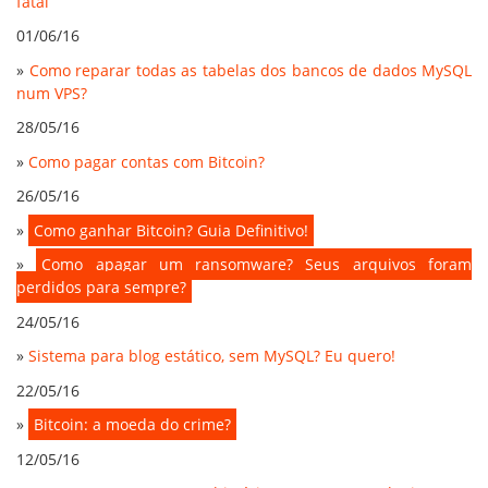
fatal
01/06/16
»
Como reparar todas as tabelas dos bancos de dados MySQL
num VPS?
28/05/16
»
Como pagar contas com Bitcoin?
26/05/16
»
Como ganhar Bitcoin? Guia Definitivo!
»
Como apagar um ransomware? Seus arquivos foram
perdidos para sempre?
24/05/16
»
Sistema para blog estático, sem MySQL? Eu quero!
22/05/16
»
Bitcoin: a moeda do crime?
12/05/16