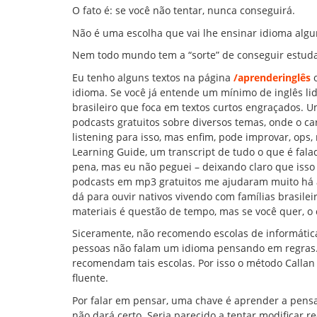
O fato é: se você não tentar, nunca conseguirá.
Não é uma escolha que vai lhe ensinar idioma algum
Nem todo mundo tem a “sorte” de conseguir estuda
Eu tenho alguns textos na página
/aprenderinglês
o
idioma. Se você já entende um mínimo de inglês li
brasileiro que foca em textos curtos engraçados. U
podcasts gratuitos sobre diversos temas, onde o c
listening para isso, mas enfim, pode improvar, o
Learning Guide, um transcript de tudo o que é fala
pena, mas eu não peguei – deixando claro que iss
podcasts em mp3 gratuitos me ajudaram muito há al
dá para ouvir nativos vivendo com famílias brasilei
materiais é questão de tempo, mas se você quer, o
Siceramente, não recomendo escolas de informátic
pessoas não falam um idioma pensando em regras.
recomendam tais escolas. Por isso o método Callan 
fluente.
Por falar em pensar, uma chave é aprender a pensar
não dará certo. Seria parecido a tentar modificar