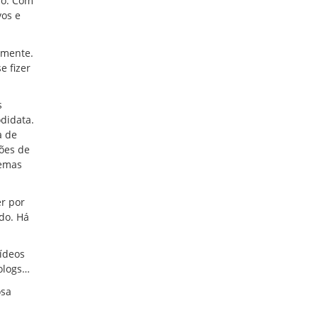
so. Com
vos e
lmente.
e fizer
s
odidata.
a de
ções de
temas
r por
do. Há
vídeos
eologs…
osa