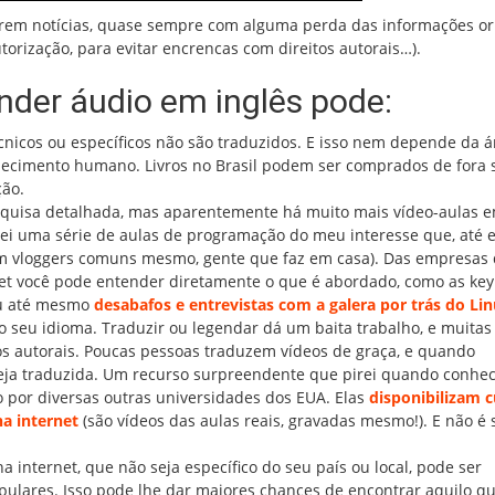
zirem notícias, quase sempre com alguma perda das informações or
rização, para evitar encrencas com direitos autorais…).
der áudio em inglês pode:
 técnicos ou específicos não são traduzidos. E isso nem depende da 
nhecimento humano. Livros no Brasil podem ser comprados de fora
ção.
pesquisa detalhada, mas aparentemente há muito mais vídeo-aulas 
i uma série de aulas de programação do meu interesse que, até e
m vloggers comuns mesmo, gente que faz em casa). Das empresas
net você pode entender diretamente o que é abordado, como as ke
ou até mesmo
desabafos e entrevistas com a galera por trás do Li
 seu idioma. Traduzir ou legendar dá um baita trabalho, e muitas
s autorais. Poucas pessoas traduzem vídeos de graça, e quando
a traduzida. Um recurso surpreendente que pirei quando conheci
por diversas outras universidades dos EUA. Elas
disponibilizam 
a internet
(são vídeos das aulas reais, gravadas mesmo!). E não é 
 internet, que não seja específico do seu país ou local, pode ser
pulares. Isso pode lhe dar maiores chances de encontrar aquilo q