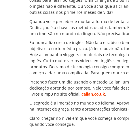
coisas para falar português. Uma criança de 5 ou
o inglês não é diferente. Ou você acha que as cria
outras coisas nos primeiros meses de vida?
Quando você perceber e mudar a forma de tentar ap
Dedicação é a chave, os métodos usados também. M
uma imersão no mundo da língua. Não precisa ficar
Eu nunca fiz curso de inglês. Não falo e rabisco b
objetivos a curto-médio prazo. Já ler e ouvir não:
Hoje acompanho vloggers e materiais de tecnologi
inglês. Curto muito ver os vídeos em inglês sem l
produtos. Do ramo de tecnologia consigo compreen
começa a dar uma complicada. Para quem nunca est
Pretendo fazer um dia usando o método Callan, um
dedicação aprende por osmose. Nele você fala des
livros e mp3 no site oficial,
callan.co.uk
.
O segredo é a imersão no mundo do idioma. Aproveit
na internet de graça, tanto apresentações técnicas
Claro, chegar no nível em que você começa a com
quando você consegue.