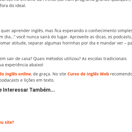
fora do ideal.
que quer aprender inglês, mas fica esperando o conhecimento simpl
um dia…” você nunca sairá do lugar. Aproveite as dicas, os podcasts,
 tomar atitude, separar algumas horinhas por dia e mandar ver – p
m sair de casa? Quais métodos utilizou? As escolas tradicionais
a experiência abaixo!
o inglês online
, de graça. No site
Curso de Inglês Web
recomendo
podacasts e lições em texto.
e Interessar Também...
u site?