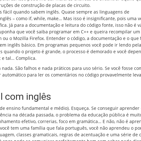
ruções de construção de placas de circuito.
is fácil quando sabem inglês. Quase sempre as linguagens de
glês – como if, while, make… Mas isso é insignificante, pois uma v
ca. Já para a documentação e leitura do código fonte, isso não é vá
suponha que você saiba programar em C++ e queira recompilar um 
ou o Mozilla Firefox. Entender o código, a documentação e o que 
em inglês básico. Em programas pequenos você pode ir lendo pela
 quando o projeto é grande, o processo é demorado e você depe
 e tal… Complica.
ada. São falhos e nada práticos para uso sério. Se você fosse co
 automático para ler os comentários no código provavelmente lev
l com inglês
(de ensino fundamental e médio). Esqueça. Se conseguir aprender 
scência na década passada, o problema da educação pública é muit
amento efetivo, correrias, foco em gramática… E não, não é apr
você tem uma família que fala português, você não aprendeu o po
guagem, classes gramaticais, regras de acentuação e uma série de 