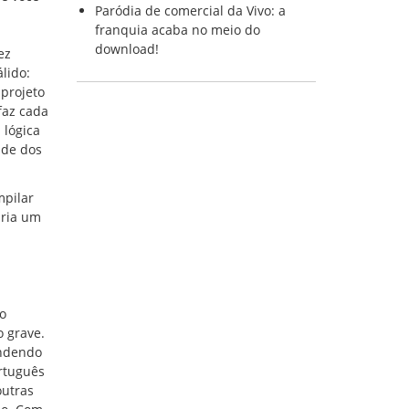
Paródia de comercial da Vivo: a
franquia acaba no meio do
download!
ez
lido:
projeto
faz cada
 lógica
nde dos
mpilar
aria um
o
o grave.
endendo
rtuguês
outras