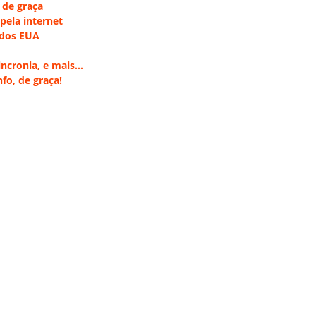
s de graça
pela internet
 dos EUA
incronia, e mais…
fo, de graça!