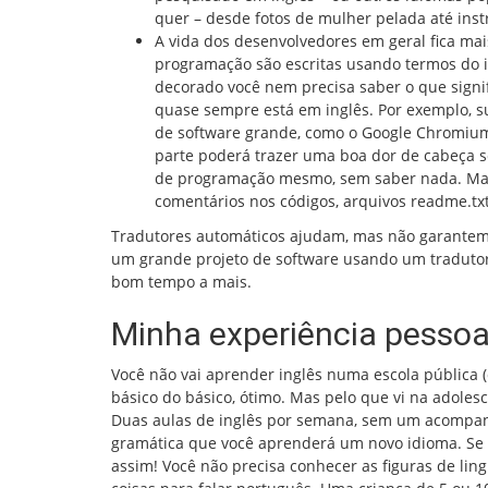
quer – desde fotos de mulher pelada até inst
A vida dos desenvolvedores em geral fica ma
programação são escritas usando termos do in
decorado você nem precisa saber o que signifi
quase sempre está em inglês. Por exemplo, 
de software grande, como o Google Chromium 
parte poderá trazer uma boa dor de cabeça s
de programação mesmo, sem saber nada. Mas
comentários nos códigos, arquivos readme.txt
Tradutores automáticos ajudam, mas não garantem n
um grande projeto de software usando um tradutor
bom tempo a mais.
Minha experiência pessoa
Você não vai aprender inglês numa escola pública 
básico do básico, ótimo. Mas pelo que vi na adole
Duas aulas de inglês por semana, sem um acompanh
gramática que você aprenderá um novo idioma. Se 
assim! Você não precisa conhecer as figuras de lin