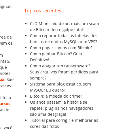
iginais
Tópicos recentes
CLD Mine saiu do ar: mais um scam
de Bitcoin deu o golpe fatal
Como reparar todas as tabelas dos
área de
bancos de dados MySQL num VPS?
 sem os
Como pagar contas com Bitcoin?
Como ganhar Bitcoin? Guia
em
Definitivo!
ntão,
Como apagar um ransomware?
 que
Seus arquivos foram perdidos para
ynotes
sempre?
nux
. São
Sistema para blog estático, sem
 vezes
MySQL? Eu quero!
Bitcoin: a moeda do crime?
 foi o
Os anos passam, a história se
cursos
repete: plugins nos navegadores
só de
são uma desgraça!
Tutorial para corrigir e melhorar as
cores das fotos
ue você