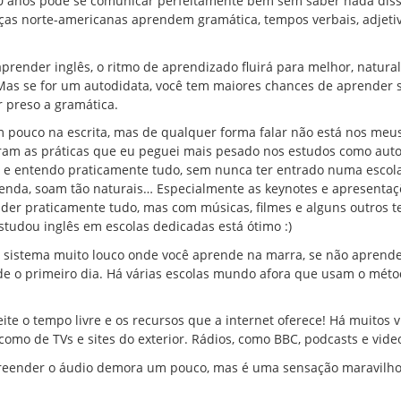
 10 anos pode se comunicar perfeitamente bem sem saber nada dis
nças norte-americanas aprendem gramática, tempos verbais, adjeti
render inglês, o ritmo de aprendizado fluirá para melhor, natura
as se for um autodidata, você tem maiores chances de aprender s
 preso a gramática.
em pouco na escrita, mas de qualquer forma falar não está nos meu
 foram as práticas que eu peguei mais pesado nos estudos como aut
a e entendo praticamente tudo, sem nunca ter entrado numa escol
egenda, soam tão naturais… Especialmente as keynotes e apresenta
der praticamente tudo, mas com músicas, filmes e alguns outros 
udou inglês em escolas dedicadas está ótimo :)
 sistema muito louco onde você aprende na marra, se não aprende
de o primeiro dia. Há várias escolas mundo afora que usam o méto
e o tempo livre e os recursos que a internet oferece! Há muitos 
 como de TVs e sites do exterior. Rádios, como BBC, podcasts e vid
preender o áudio demora um pouco, mas é uma sensação maravilh