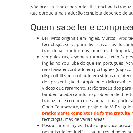
Não precisa ficar esperando sites nacionais tradu
(até porque uma tradução completa depende de auto
Quem sabe ler e compreen
Ler livros originais em inglês. Muitos livros
tecnologia: serve para diversas áreas do co
tradicionais roubos dos impostos de importa
Ver palestras, keynotes, tutoriais… Não fiz 
inglês no YouTube do que em português. Ache
não havia encontrado em português (digo co
disponibilizam conteúdo em vídeos na inter
de apresentação da Apple ou da Microsoft, 
vídeos que raramente serão traduzidos para o
também acaba caindo no problema de direito
traduzem, é comum que apenas uma parte sej
Open Courseware, um projeto do MIT seguido 
praticamente completos de forma gratuita n
tecnologia, mas de várias áreas!
Pesquisar em inglês. Tudo o que você busca na
pesquisado em inglês – ou outros idiomas po