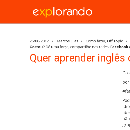
26/06/2012
\
Marcos Elias
\
Como fazer
,
Off Topic
\
Gostou?
Dê uma força, compartilhe nas redes:
Facebook
Quer aprender inglês
Gos
por
#fat
Pod
idi
lib
não
gru