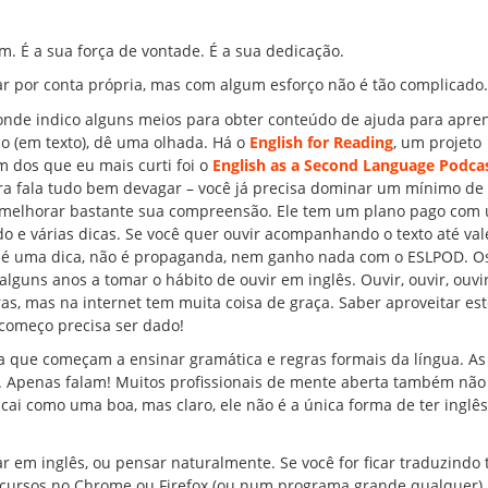
. É a sua força de vontade. É a sua dedicação.
r por conta própria, mas com algum esforço não é tão complicado.
nde indico alguns meios para obter conteúdo de ajuda para apre
do (em texto), dê uma olhada. Há o
English for Reading
, um projeto
m dos que eu mais curti foi o
English as a Second Language Podca
ara fala tudo bem devagar – você já precisa dominar um mínimo de
ps, melhorar bastante sua compreensão. Ele tem um plano pago com
do e várias dicas. Se você quer ouvir acompanhando o texto até val
o é uma dica, não é propaganda, nem ganho nada com o ESLPOD. O
guns anos a tomar o hábito de ouvir em inglês. Ouvir, ouvir, ouvi
ras, mas na internet tem muita coisa de graça. Saber aproveitar es
 começo precisa ser dado!
a que começam a ensinar gramática e regras formais da língua. As
 Apenas falam! Muitos profissionais de mente aberta também não
cai como uma boa, mas claro, ele não é a única forma de ter inglês
 em inglês, ou pensar naturalmente. Se você for ficar traduzindo
 recursos no Chrome ou Firefox (ou num programa grande qualquer)