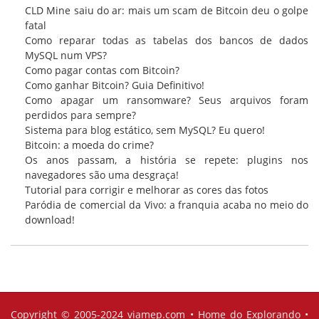
CLD Mine saiu do ar: mais um scam de Bitcoin deu o golpe
fatal
Como reparar todas as tabelas dos bancos de dados
MySQL num VPS?
Como pagar contas com Bitcoin?
Como ganhar Bitcoin? Guia Definitivo!
Como apagar um ransomware? Seus arquivos foram
perdidos para sempre?
Sistema para blog estático, sem MySQL? Eu quero!
Bitcoin: a moeda do crime?
Os anos passam, a história se repete: plugins nos
navegadores são uma desgraça!
Tutorial para corrigir e melhorar as cores das fotos
Paródia de comercial da Vivo: a franquia acaba no meio do
download!
Copyright © 2005-2024
viamep.com
•
Home do Explorando
•