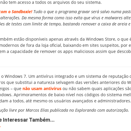
e não tem acesso a todos os arquivos do seu sistema.
com o Sandboxie!
Tudo o que o programa gravar será salvo numa past
s alterações. Da mesma forma como isso evita que vírus e malwares alt
es de testes com limite de tempo, bastando remover a caixa de areia e 
mbém estão disponíveis apenas através da Windows Store, o que 
odernos de fora da loja oficial, baixando em sites suspeitos, por 
oft tem a capacidade de remover os apps maliciosos assim que desco
 o Windows 7. Um antivírus integrado e um sistema de reputação 
os que substitui a natureza selvagem das versões anteriores do 
leigos – que
não usam antivírus
ou não sabem quais aplicações sã
Windows. Aprimoramentos de baixo nível nos códigos do sistema me
dam a todos, até mesmo os usuários avançados e administradores
dução livre por Marcos Elias publicada no Explorando com autorização.
e Interessar Também...
?