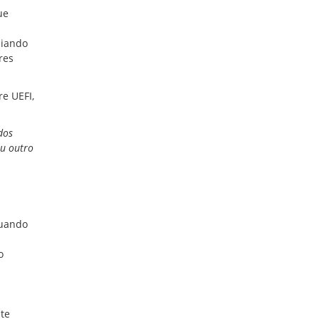
ue
ciando
res
e UEFI,
dos
ou outro
Quando
o
te