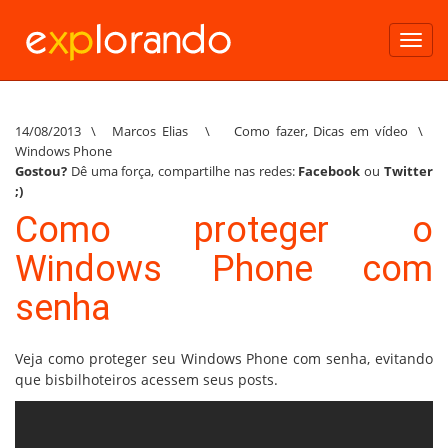
Toggl
navig
14/08/2013
\
Marcos Elias
\
Como fazer
,
Dicas em vídeo
\
Windows Phone
Gostou?
Dê uma força, compartilhe nas redes:
Facebook
ou
Twitter
;)
Como proteger o
Windows Phone com
senha
Veja como proteger seu Windows Phone com senha, evitando
que bisbilhoteiros acessem seus posts.