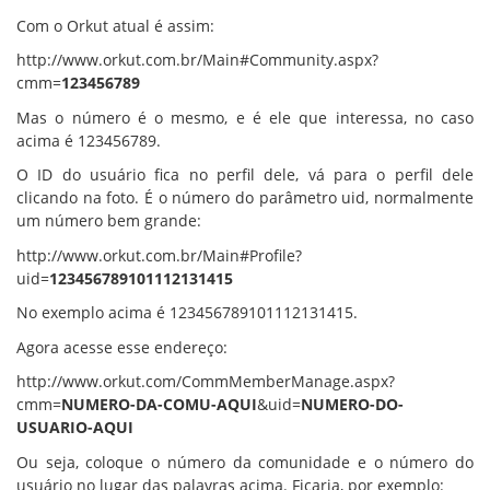
Com o Orkut atual é assim:
http://www.orkut.com.br/Main#Community.aspx?
cmm=
123456789
Mas o número é o mesmo, e é ele que interessa, no caso
acima é 123456789.
O ID do usuário fica no perfil dele, vá para o perfil dele
clicando na foto. É o número do parâmetro uid, normalmente
um número bem grande:
http://www.orkut.com.br/Main#Profile?
uid=
123456789101112131415
No exemplo acima é 123456789101112131415.
Agora acesse esse endereço:
http://www.orkut.com/CommMemberManage.aspx?
cmm=
NUMERO-DA-COMU-AQUI
&uid=
NUMERO-DO-
USUARIO-AQUI
Ou seja, coloque o número da comunidade e o número do
usuário no lugar das palavras acima. Ficaria, por exemplo: