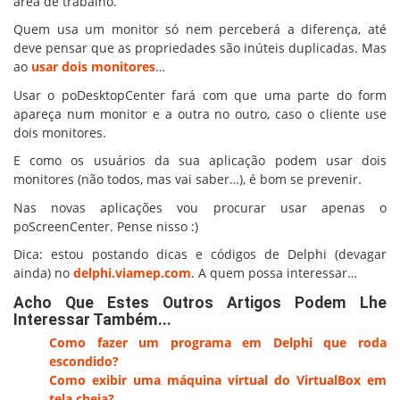
área de trabalho.
Quem usa um monitor só nem perceberá a diferença, até
deve pensar que as propriedades são inúteis duplicadas. Mas
ao
usar dois monitores
…
Usar o poDesktopCenter fará com que uma parte do form
apareça num monitor e a outra no outro, caso o cliente use
dois monitores.
E como os usuários da sua aplicação podem usar dois
monitores (não todos, mas vai saber…), é bom se prevenir.
Nas novas aplicações vou procurar usar apenas o
poScreenCenter. Pense nisso :)
Dica: estou postando dicas e códigos de Delphi (devagar
ainda) no
delphi.viamep.com
. A quem possa interessar…
Acho Que Estes Outros Artigos Podem Lhe
Interessar Também...
Como fazer um programa em Delphi que roda
escondido?
Como exibir uma máquina virtual do VirtualBox em
tela cheia?