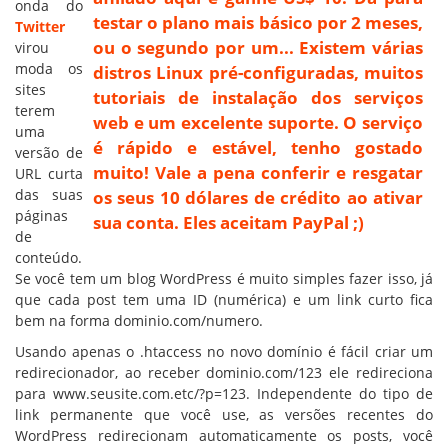
onda do
testar o plano mais básico por 2 meses,
Twitter
ou o segundo por um... Existem várias
virou
moda os
distros Linux pré-configuradas, muitos
sites
tutoriais de instalação dos serviços
terem
web e um excelente suporte. O serviço
uma
é rápido e estável, tenho gostado
versão de
muito! Vale a pena conferir e resgatar
URL curta
das suas
os seus 10 dólares de crédito ao ativar
páginas
sua conta. Eles aceitam PayPal ;)
de
conteúdo.
Se você tem um blog WordPress é muito simples fazer isso, já
que cada post tem uma ID (numérica) e um link curto fica
bem na forma dominio.com/numero.
Usando apenas o .htaccess no novo domínio é fácil criar um
redirecionador, ao receber dominio.com/123 ele redireciona
para www.seusite.com.etc/?p=123. Independente do tipo de
link permanente que você use, as versões recentes do
WordPress redirecionam automaticamente os posts, você