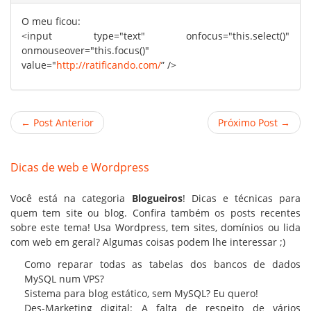
O meu ficou:
<input type="text" onfocus="this.select()"
onmouseover="this.focus()"
value="
http://ratificando.com/
” />
← Post Anterior
Próximo Post →
Dicas de web e Wordpress
Você está na categoria
Blogueiros
! Dicas e técnicas para
quem tem site ou blog. Confira também os posts recentes
sobre este tema! Usa Wordpress, tem sites,
domínios
ou lida
com web em geral? Algumas coisas podem lhe interessar ;)
Como reparar todas as tabelas dos bancos de dados
MySQL num VPS?
Sistema para blog estático, sem MySQL? Eu quero!
Des-Marketing digital: A falta de respeito de vários