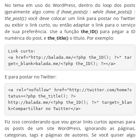
No tema em uso do WordPress, dentro do loop dos posts
(geralmente algo como
if (have_posts()) : while (have_posts()) :
the_post();
) você deve colocar um link para postar no Twitter
ou exibir o link curto, ou então adaptar o link para o serviço
de sua preferência. Use a função
the_ID()
para pegar a ID
numérica do post, e
the_title()
o título. Por exemplo:
Link curto:

<a href="http://balada.me/<?php the_ID(); ?>" tar
get=_blank>balada.me/<?php the_ID(); ?></a>
E para postar no Twitter:
<a rel="nofollow" href="http://twitter.com/home?s
tatus=<?php the_title(); ?>

http://balada.me/<?php the_ID(); ?>" target=_blan
k>Compartilhar no Twitter</a>
Fiz isso considerando que vou gerar links curtos apenas para
os posts de um site WordPress, ignorando as páginas,
categorias, tags e páginas de autores. Se você quiser algo