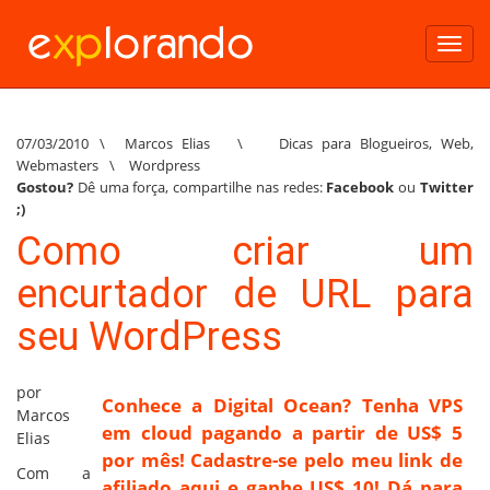
Toggl
navig
07/03/2010
\
Marcos Elias
\
Dicas para Blogueiros
,
Web
,
Webmasters
\
Wordpress
Gostou?
Dê uma força, compartilhe nas redes:
Facebook
ou
Twitter
;)
Como criar um
encurtador de URL para
seu WordPress
por
Conhece a Digital Ocean? Tenha VPS
Marcos
em cloud pagando a partir de US$ 5
Elias
por mês! Cadastre-se pelo meu link de
Com a
afiliado aqui e ganhe US$ 10! Dá para