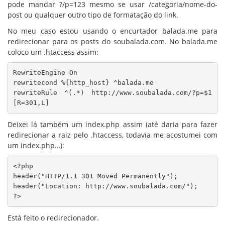
pode mandar ?/p=123 mesmo se usar /categoria/nome-do-
post ou qualquer outro tipo de formatação do link.
No meu caso estou usando o encurtador balada.me para
redirecionar para os posts do soubalada.com. No balada.me
coloco um .htaccess assim:
RewriteEngine On

rewritecond %{http_host} ^balada.me

rewriteRule ^(.*) http://www.soubalada.com/?p=$1 
[R=301,L]
Deixei lá também um index.php assim (até daria para fazer
redirecionar a raiz pelo .htaccess, todavia me acostumei com
um index.php…):
<?php

header("HTTP/1.1 301 Moved Permanently");

header("Location: http://www.soubalada.com/");

?>
Está feito o redirecionador.