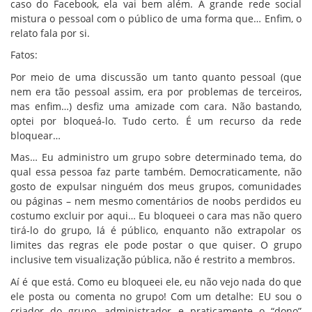
caso do Facebook, ela vai bem além. A grande rede social
mistura o pessoal com o público de uma forma que… Enfim, o
relato fala por si.
Fatos:
Por meio de uma discussão um tanto quanto pessoal (que
nem era tão pessoal assim, era por problemas de terceiros,
mas enfim…) desfiz uma amizade com cara. Não bastando,
optei por bloqueá-lo. Tudo certo. É um recurso da rede
bloquear…
Mas… Eu administro um grupo sobre determinado tema, do
qual essa pessoa faz parte também. Democraticamente, não
gosto de expulsar ninguém dos meus grupos, comunidades
ou páginas – nem mesmo comentários de noobs perdidos eu
costumo excluir por aqui… Eu bloqueei o cara mas não quero
tirá-lo do grupo, lá é público, enquanto não extrapolar os
limites das regras ele pode postar o que quiser. O grupo
inclusive tem visualização pública, não é restrito a membros.
Aí é que está. Como eu bloqueei ele, eu não vejo nada do que
ele posta ou comenta no grupo! Com um detalhe: EU sou o
criador do grupo, administrador e praticamente o “dono”