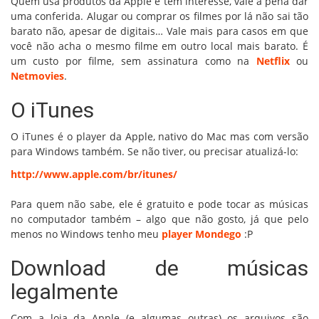
Quem usa produtos da Apple e tem interesse, vale a pena dar
uma conferida. Alugar ou comprar os filmes por lá não sai tão
barato não, apesar de digitais… Vale mais para casos em que
você não acha o mesmo filme em outro local mais barato. É
um custo por filme, sem assinatura como na
Netflix
ou
Netmovies
.
O iTunes
O iTunes é o player da Apple, nativo do Mac mas com versão
para Windows também. Se não tiver, ou precisar atualizá-lo:
http://www.apple.com/br/itunes/
Para quem não sabe, ele é gratuito e pode tocar as músicas
no computador também – algo que não gosto, já que pelo
menos no Windows tenho meu
player Mondego
:P
Download de músicas
legalmente
Com a loja da Apple (e algumas outras) os arquivos são