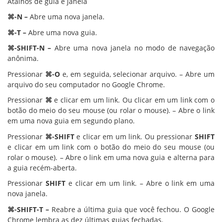
Atalhos de guia e janela
⌘-N –
Abre uma nova janela.
⌘-T –
Abre uma nova guia.
⌘-SHIFT-N –
Abre uma nova janela no modo de navegação
anônima.
Pressionar
⌘-O
e, em seguida, selecionar arquivo. – Abre um
arquivo do seu computador no Google Chrome.
Pressionar
⌘
e clicar em um link. Ou clicar em um link com o
botão do meio do seu mouse (ou rolar o mouse). – Abre o link
em uma nova guia em segundo plano.
Pressionar
⌘-SHIFT
e clicar em um link. Ou pressionar
SHIFT
e clicar em um link com o botão do meio do seu mouse (ou
rolar o mouse). – Abre o link em uma nova guia e alterna para
a guia recém-aberta.
Pressionar
SHIFT
e clicar em um link. – Abre o link em uma
nova janela.
⌘-SHIFT-T –
Reabre a última guia que você fechou. O Google
Chrome lembra as dez últimas guias fechadas.