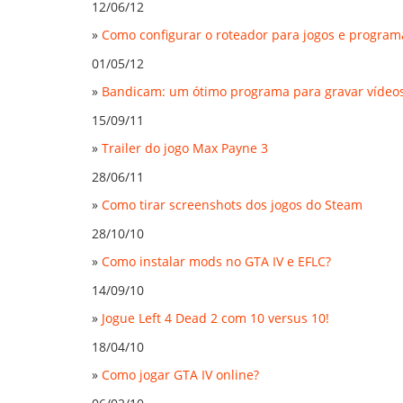
12/06/12
»
Como configurar o roteador para jogos e program
01/05/12
»
Bandicam: um ótimo programa para gravar vídeo
15/09/11
»
Trailer do jogo Max Payne 3
28/06/11
»
Como tirar screenshots dos jogos do Steam
28/10/10
»
Como instalar mods no GTA IV e EFLC?
14/09/10
»
Jogue Left 4 Dead 2 com 10 versus 10!
18/04/10
»
Como jogar GTA IV online?