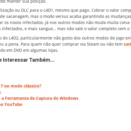
ote manter sua posição.
alização ou DLC para o L4D1, mesmo que pago. Cobrar o valor comp
 de sacanagem, mas o modo versus acaba garantindo as mudanças
r os novos infectados, já nos outros modos não muda muita coisa (
infectados, e mais sangue… mas não vale o valor completo sem o 
o do L4D2, particularmente não gosto dos outros modos de jogo en
aleu a pena. Para quem não quer comprar via Steam ou não tem
car
rado em DVD em algumas lojas.
e Interessar Também...
 7 no modo clássico?
s
m a Ferramenta de Captura do Windows
no YouTube