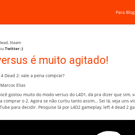
Para Blog
 Dead
,
Steam
ou
Twitter
;)
ersus é muito agitado!
t 4 Dead 2: vale a pena comprar?
 Marcos Elias
você gostou muito do modo versus do L4D1, dá pra dizer que sim, v
a comprar o 2. Agora se não curtiu tanto assim… Sei lá, veja uns v
Tube para decidir. Pesquise lá por L4D2 gameplay, left 4 dead 2 g