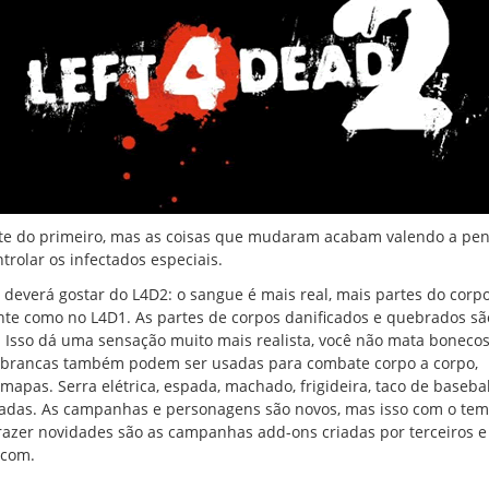
ente do primeiro, mas as coisas que mudaram acabam valendo a pen
rolar os infectados especiais.
, deverá gostar do L4D2: o sangue é mais real, mais partes do corp
nte como no L4D1. As partes de corpos danificados e quebrados sã
. Isso dá uma sensação muito mais realista, você não mata boneco
s brancas também podem ser usadas para combate corpo a corpo,
 mapas. Serra elétrica, espada, machado, frigideira, taco de baseba
adas. As campanhas e personagens são novos, mas isso com o te
razer novidades são as campanhas add-ons criadas por terceiros e
.com.