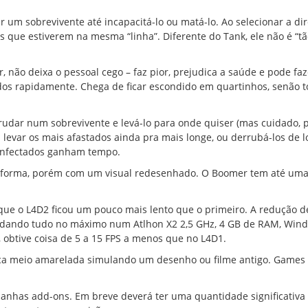
r um sobrevivente até incapacitá-lo ou matá-lo. Ao selecionar a di
que estiverem na mesma “linha”. Diferente do Tank, ele não é “tã
 não deixa o pessoal cego – faz pior, prejudica a saúde e pode fa
dos rapidamente. Chega de ficar escondido em quartinhos, senão 
dar num sobrevivente e levá-lo para onde quiser (mas cuidado, p
levar os mais afastados ainda pra mais longe, ou derrubá-los de l
s infectados ganham tempo.
forma, porém com um visual redesenhado. O Boomer tem até uma
 o L4D2 ficou um pouco mais lento que o primeiro. A redução d
 Rodando tudo no máximo num Atlhon X2 2,5 GHz, 4 GB de RAM, Win
 obtive coisa de 5 a 15 FPS a menos que no L4D1.
fica meio amarelada simulando um desenho ou filme antigo. Games
has add-ons. Em breve deverá ter uma quantidade significativa 