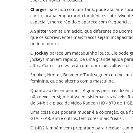
Charger
, parecido com um Tank, pode atacar e soca
correr, acaba empurrando também os sobreviventes 
especial”, morre rápido e aparece com frequencia.
A
Spitter
vomita um ácido, que diferente do Boomer,
que os sobreviventes mais fracos sejam incapacita
podem morrer.
O
Jockey
parece um macaquinho louco. Ele pode gru
Jockeys morrem rápido). Dá uma grande ajuda para 
altos. Com isso eles terão que dar mais voltas e o
Smoker, Hunter, Boomer e Tank seguem da mesma 
feminina, que se alterna com a masculina.
Quanto ao desempenho… Algumas pessoas dizem que
não deve ser signficativa em sistemas razoáveis.
de 64-bit e placa de vídeo Radeon HD 4870 de 1 GB,
Uma coisa que poderia mudar é a coloração, que 
GTA, FEAR, entre outros, têm cores mais “reais”.
O L4D2 também vem preparado para receber campan