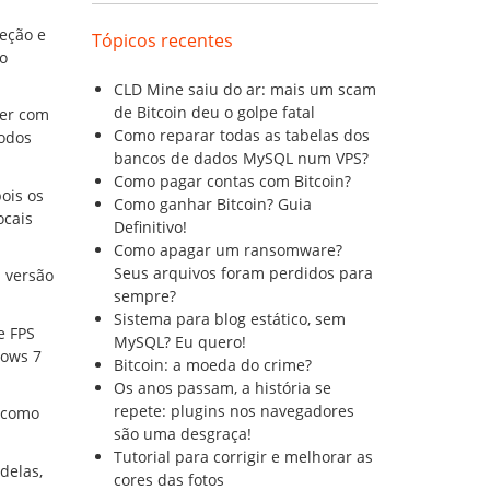
reção e
Tópicos recentes
o
CLD Mine saiu do ar: mais um scam
de Bitcoin deu o golpe fatal
zer com
Como reparar todas as tabelas dos
todos
bancos de dados MySQL num VPS?
Como pagar contas com Bitcoin?
ois os
Como ganhar Bitcoin? Guia
ocais
Definitivo!
Como apagar um ransomware?
Seus arquivos foram perdidos para
 versão
sempre?
Sistema para blog estático, sem
e FPS
MySQL? Eu quero!
dows 7
Bitcoin: a moeda do crime?
Os anos passam, a história se
repete: plugins nos navegadores
 como
são uma desgraça!
Tutorial para corrigir e melhorar as
delas,
cores das fotos