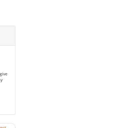
give
ny
Post →