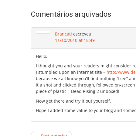
Comentários arquivados
Brancati
escreveu
11/10/2010 at 18:49
Hello,
I thought you and your readers might consider rec
I stumbled upon an internet site –
http://www.dea
because we all know you’ll find nothing “free” and
it a shot and clicked through, followed on-scree
piece of plastic – Dead Rising 2 unboxed!
Now get there and try it out yourself.
Hope I added some value to your blog and someo
← Post Anterior