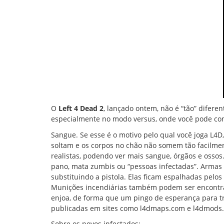
O
Left 4 Dead 2
, lançado ontem, não é “tão” difer
especialmente no modo versus, onde você pode cont
Sangue. Se esse é o motivo pelo qual você joga L4D
soltam e os corpos no chão não somem tão facilme
realistas, podendo ver mais sangue, órgãos e ossos
pano, mata zumbis ou “pessoas infectadas”. Arma
substituindo a pistola. Elas ficam espalhadas pelos
Munições incendiárias também podem ser encontr
enjoa, de forma que um pingo de esperança para t
publicadas em sites como l4dmaps.com e l4dmods
Sobre os novos infectados: