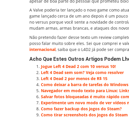
apesar de boa parte do pessoal que prometeu boic
A Valve poderia ter lançado o novo game como atu
game lançado cerca de um ano depois é um pouco
no versus porque você sente a novidade de controla
mudam armas, armas brancas, e ataques dos novos 
Não pretendo fazer desse texto um review complet
posso falar muito sobre eles. Sei que comprei e v
internacional
, saiba que o L4D2 já pode ser comp
Acho Que Estes Outros Artigos Podem Lh
Jogue Left 4 Dead 2 com 10 versus 10!
Left 4 Dead sem som? Veja como resolver
Left 4 Dead 2 por menos de R$ 15
Como deixar a barra de tarefas do Windows
Navegador em modo texto para Linux: Link
Salvar fotos bloqueadas é muito rápido co
Experimente um novo modo de ver vídeos 
Como fazer backup dos jogos do Steam?
Como tirar screenshots dos jogos do Steam