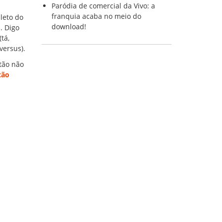
Paródia de comercial da Vivo: a
franquia acaba no meio do
leto do
download!
. Digo
tá,
versus).
tão não
tão