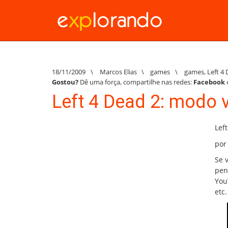
18/11/2009
\
Marcos Elias
\
games
\
games
,
Left 4
Gostou?
Dê uma força, compartilhe nas redes:
Facebook
Left 4 Dead 2: modo v
Lef
por
Se 
pen
You
etc.