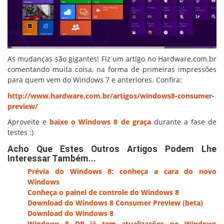
As mudanças são gigantes! Fiz um artigo no Hardware.com.br
comentando muita coisa, na forma de primeiras impressões
para quem vem do Windows 7 e anteriores. Confira:
http://www.hardware.com.br/artigos/windows8-consumer-
preview/
Aproveite e
baixe o Windows 8 de graça
durante a fase de
testes :)
Acho Que Estes Outros Artigos Podem Lhe
Interessar Também...
Prévia do Windows 8: conheça a cara do novo
Windows
Conheça o painel de controle do Windows 8
Download do Windows 8 Consumer Preview (beta)
Download do Windows 8
Windows 8 DP já tem atualizações no Windows