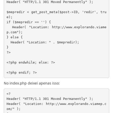
Header( "HTTP/1.1 301 Moved Permanently" );

$mepredir = get_post_meta($post->ID, 'redir', tru
e);

if ($mepredir == '') {

  Header( "Location: http://www.explorando.viame
p.com");

} else {

  Header( "Location: " . $mepredir);

}

?>

<?php endwhile; else: ?>

<?php endif; ?>
No index.php deixei apenas isso:
<?

Header( "HTTP/1.1 301 Moved Permanently" );

Header( "Location: http://www.explorando.viamep.c
om/" );
