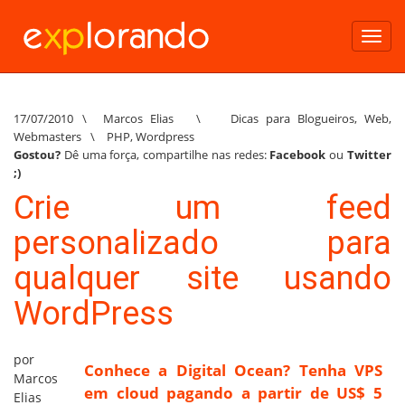
Toggl
navig
17/07/2010
\
Marcos Elias
\
Dicas para Blogueiros
,
Web
,
Webmasters
\
PHP
,
Wordpress
Gostou?
Dê uma força, compartilhe nas redes:
Facebook
ou
Twitter
;)
Crie um feed
personalizado para
qualquer site usando
WordPress
por
Conhece a Digital Ocean? Tenha VPS
Marcos
em cloud pagando a partir de US$ 5
Elias