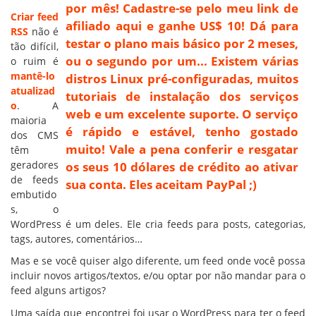
por mês! Cadastre-se pelo meu link de
Criar feed
afiliado aqui e ganhe US$ 10! Dá para
RSS
não é
testar o plano mais básico por 2 meses,
tão difícil,
ou o segundo por um... Existem várias
o ruim é
mantê-lo
distros Linux pré-configuradas, muitos
atualizad
tutoriais de instalação dos serviços
o
. A
web e um excelente suporte. O serviço
maioria
é rápido e estável, tenho gostado
dos CMS
muito! Vale a pena conferir e resgatar
têm
geradores
os seus 10 dólares de crédito ao ativar
de feeds
sua conta. Eles aceitam PayPal ;)
embutido
s, o
WordPress é um deles. Ele cria feeds para posts, categorias,
tags, autores, comentários…
Mas e se você quiser algo diferente, um feed onde você possa
incluir novos artigos/textos, e/ou optar por não mandar para o
feed alguns artigos?
Uma saída que encontrei foi usar o WordPress para ter o feed