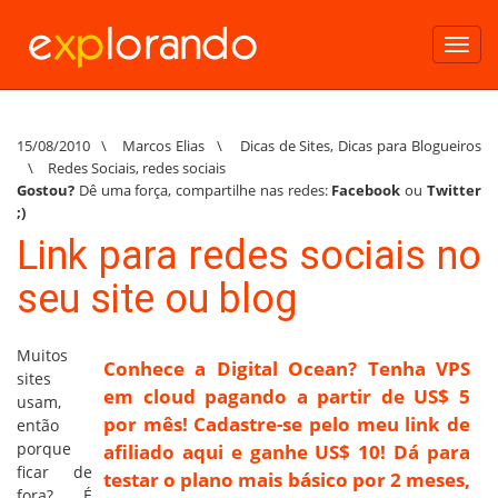
Toggl
navig
15/08/2010
\
Marcos Elias
\
Dicas de Sites
,
Dicas para Blogueiros
\
Redes Sociais
,
redes sociais
Gostou?
Dê uma força, compartilhe nas redes:
Facebook
ou
Twitter
;)
Link para redes sociais no
seu site ou blog
Muitos
Conhece a Digital Ocean? Tenha VPS
sites
em cloud pagando a partir de US$ 5
usam,
por mês! Cadastre-se pelo meu link de
então
porque
afiliado aqui e ganhe US$ 10! Dá para
ficar de
testar o plano mais básico por 2 meses,
fora? É