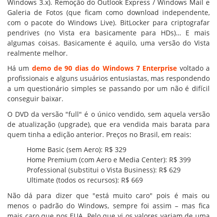
Windows 3.x). Remoção do Outlook Express / Windows Mail e
Galeria de Fotos (que ficam como download independente,
com o pacote do Windows Live). BitLocker para criptografar
pendrives (no Vista era basicamente para HDs)… E mais
algumas coisas. Basicamente é aquilo, uma versão do Vista
realmente melhor.
Há um
demo de 90 dias do Windows 7 Enterprise
voltado a
profissionais e alguns usuários entusiastas, mas respondendo
a um questionário simples se passando por um não é difícil
conseguir baixar.
O DVD da versão "full" é o único vendido, sem aquela versão
de atualização (upgrade), que era vendida mais barata para
quem tinha a edição anterior. Preços no Brasil, em reais:
Home Basic (sem Aero): R$ 329
Home Premium (com Aero e Media Center): R$ 399
Professional (substitui o Vista Business): R$ 629
Ultimate (todos os recursos): R$ 669
Não dá para dizer que "está muito caro" pois é mais ou
menos o padrão do Windows, sempre foi assim – mas fica
mais caro que nos EUA. Pelo que vi os valores variam de uma