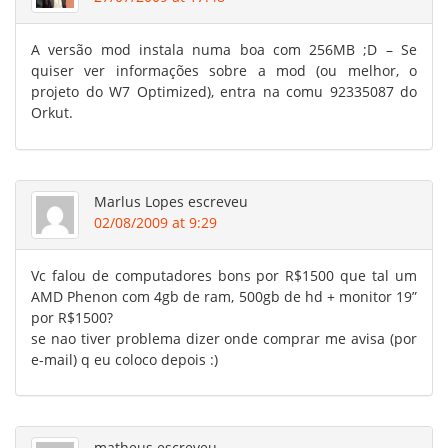
A versão mod instala numa boa com 256MB ;D – Se
quiser ver informações sobre a mod (ou melhor, o
projeto do W7 Optimized), entra na comu 92335087 do
Orkut.
Marlus Lopes
escreveu
02/08/2009 at 9:29
Vc falou de computadores bons por R$1500 que tal um
AMD Phenon com 4gb de ram, 500gb de hd + monitor 19”
por R$1500?
se nao tiver problema dizer onde comprar me avisa (por
e-mail) q eu coloco depois :)
matheus
escreveu