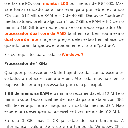
ofertas de PCs com
monitor LCD
por menos de R$ 1000. Mas
vale tomar cuidado para não levar gato por lebre, evitando
PCs com 512 MB de RAM e HD de 40 GB. Dados os “padrões”
médios atuais, prefira algo com 1 ou 2 GB de RAM e HD de no
mínimo 160 GB (que não é caro se comprado separado). Um
processador dual core da AMD
também cai bem (ou mesmo
dual core da Intel
), hoje os preços deles estão bem abaixo de
quando foram lançados, e rapidamente viraram “padrão”.
Eis os requisitos para rodar o
Windows 7
:
Processador de 1 GHz
Qualquer processador x86 de hoje deve dar conta, exceto os
voltados a netbooks, como o Atom. Até roda, mas não tem o
objetivo de ser um processador para uso principal.
1 GB de memória RAM
é o mínimo recomendável. 512 MB é o
mínimo suportado oficialmente, mas dá para instalar com 384
MB (testei aqui numa máquina virtual, dá mesmo :D ). Não
espere um desempenho razoável se tiver menos de 512 MB.
Eu uso 3 GB, mas 2 GB já estão de bom tamanho. A
informática evoluiu. Se você é do tempo do Windows XP e