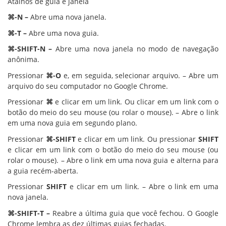
Atalhos de guia e janela
⌘-N –
Abre uma nova janela.
⌘-T –
Abre uma nova guia.
⌘-SHIFT-N –
Abre uma nova janela no modo de navegação
anônima.
Pressionar
⌘-O
e, em seguida, selecionar arquivo. – Abre um
arquivo do seu computador no Google Chrome.
Pressionar
⌘
e clicar em um link. Ou clicar em um link com o
botão do meio do seu mouse (ou rolar o mouse). – Abre o link
em uma nova guia em segundo plano.
Pressionar
⌘-SHIFT
e clicar em um link. Ou pressionar
SHIFT
e clicar em um link com o botão do meio do seu mouse (ou
rolar o mouse). – Abre o link em uma nova guia e alterna para
a guia recém-aberta.
Pressionar
SHIFT
e clicar em um link. – Abre o link em uma
nova janela.
⌘-SHIFT-T –
Reabre a última guia que você fechou. O Google
Chrome lembra as dez últimas guias fechadas.