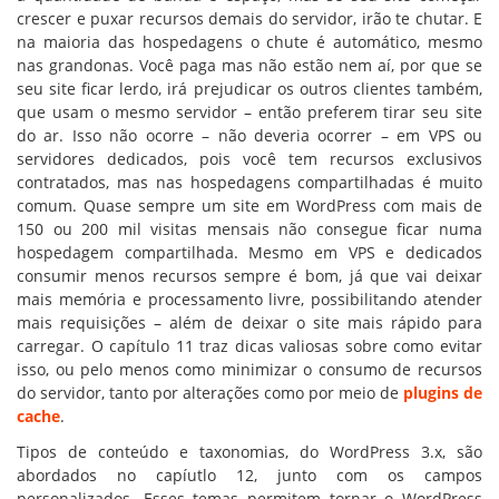
crescer e puxar recursos demais do servidor, irão te chutar. E
na maioria das hospedagens o chute é automático, mesmo
nas grandonas. Você paga mas não estão nem aí, por que se
seu site ficar lerdo, irá prejudicar os outros clientes também,
que usam o mesmo servidor – então preferem tirar seu site
do ar. Isso não ocorre – não deveria ocorrer – em VPS ou
servidores dedicados, pois você tem recursos exclusivos
contratados, mas nas hospedagens compartilhadas é muito
comum. Quase sempre um site em WordPress com mais de
150 ou 200 mil visitas mensais não consegue ficar numa
hospedagem compartilhada. Mesmo em VPS e dedicados
consumir menos recursos sempre é bom, já que vai deixar
mais memória e processamento livre, possibilitando atender
mais requisições – além de deixar o site mais rápido para
carregar. O capítulo 11 traz dicas valiosas sobre como evitar
isso, ou pelo menos como minimizar o consumo de recursos
do servidor, tanto por alterações como por meio de
plugins de
cache
.
Tipos de conteúdo e taxonomias, do WordPress 3.x, são
abordados no capíutlo 12, junto com os campos
personalizados. Esses temas permitem tornar o WordPress