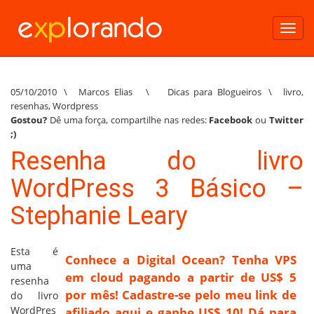
Toggl
navig
05/10/2010
\
Marcos Elias
\
Dicas para Blogueiros
\
livro
,
resenhas
,
Wordpress
Gostou?
Dê uma força, compartilhe nas redes:
Facebook
ou
Twitter
;)
Resenha do livro
WordPress 3 Básico –
Stephanie Leary
Esta é
Conhece a Digital Ocean? Tenha VPS
uma
em cloud pagando a partir de US$ 5
resenha
por mês! Cadastre-se pelo meu link de
do livro
WordPres
afiliado aqui e ganhe US$ 10! Dá para