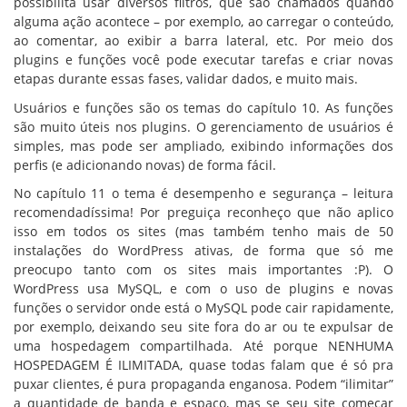
possibilita usar diversos filtros, que são chamados quando
alguma ação acontece – por exemplo, ao carregar o conteúdo,
ao comentar, ao exibir a barra lateral, etc. Por meio dos
plugins e funções você pode executar tarefas e criar novas
etapas durante essas fases, validar dados, e muito mais.
Usuários e funções são os temas do capítulo 10. As funções
são muito úteis nos plugins. O gerenciamento de usuários é
simples, mas pode ser ampliado, exibindo informações dos
perfis (e adicionando novas) de forma fácil.
No capítulo 11 o tema é desempenho e segurança – leitura
recomendadíssima! Por preguiça reconheço que não aplico
isso em todos os sites (mas também tenho mais de 50
instalações do WordPress ativas, de forma que só me
preocupo tanto com os sites mais importantes :P). O
WordPress usa MySQL, e com o uso de plugins e novas
funções o servidor onde está o MySQL pode cair rapidamente,
por exemplo, deixando seu site fora do ar ou te expulsar de
uma hospedagem compartilhada. Até porque NENHUMA
HOSPEDAGEM É ILIMITADA, quase todas falam que é só pra
puxar clientes, é pura propaganda enganosa. Podem “ilimitar”
a quantidade de banda e espaço, mas se seu site começar