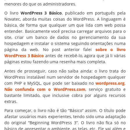
menores do que os administradores.
O livro
WordPress 3 Básico
, publicado em português pela
Novatec, aborda muitas coisas do WordPress. A linguagem é
básica, de forma que qualquer um que lida com web possa
entender. Basicamente você precisa carregar arquivos para o
site, criar um banco de dados no gerenciamento da sua
hospedagem e instalar o sistema seguindo orientações numa
página da web. No post anterior falei
sobre o livro
WordPress 3 Básico
antes de recebê-lo, agora que já li várias
páginas estou fazendo uma resenha mais completa.
Antes de prosseguir, caso não saiba ainda: o livro trata do
WordPress instalável num servidor de hospedagem qualquer
com PHP e MySQL, que pode ser baixado no
wordpress.org
.
Não confunda com o WordPress.com
, serviço gratuito e
bastante limitado, que inclusive cobra por alguns recursos
extras.
Para começar, o livro não é tão “Básico” assim. O título pode
afastar usuários mais experientes, tendo sido uma adaptação
do original “Beginning WordPress 3”. O livro não fica só no
básico de apresentar o ambiente, as telas, etc. Ele vai além e