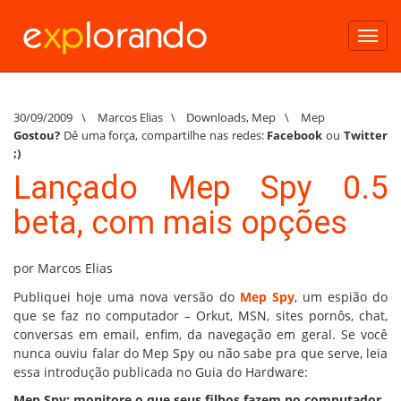
Toggl
navig
30/09/2009
\
Marcos Elias
\
Downloads
,
Mep
\
Mep
Gostou?
Dê uma força, compartilhe nas redes:
Facebook
ou
Twitter
;)
Lançado Mep Spy 0.5
beta, com mais opções
por Marcos Elias
Publiquei hoje uma nova versão do
Mep Spy
, um espião do
que se faz no computador – Orkut, MSN, sites pornôs, chat,
conversas em email, enfim, da navegação em geral. Se você
nunca ouviu falar do Mep Spy ou não sabe pra que serve, leia
essa introdução publicada no Guia do Hardware:
Mep Spy: monitore o que seus filhos fazem no computador