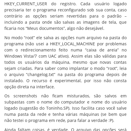
HKEY_CURRENT_USER do registro. Cada usuário logado
precisaria ter o programa reconfigurado sob sua conta, caso
contrário as opções seriam revertidas para o padrão –
incluindo a pasta onde são salvas as imagens de tela, que
ficaria nos “Meus documentos”, algo não desejável.
No modo “root” ele salva as opções num arquivo na pasta do
programa (não usei a HKEY_LOCAL_MACHINE por problemas
com o redirecionamento feito numa “caixa de areia” no
Windows Vista/7 com UAC ativo). Assim elas são válidas para
todos os usuários da máquina, mesmo que novas contas
sejam criadas. Para saber como implantar o modo “root”, leia
o arquivo “changelog.txt” na pasta do programa depois de
instalado. O recurso é experimental, por isso não consta
opção direta na interface.
Os screenshots não ficam misturados, são salvos em
subpastas com o nome do computador e nome do usuário
logado (sugestão do Toninho.SP). Isso facilita caso você salve
numa pasta da rede e tenha várias máquinas (se bem que
não testei o programa em rede, para falar a verdade :P).
Ainda faltam coisas, é verdade. O arquivo das opções será