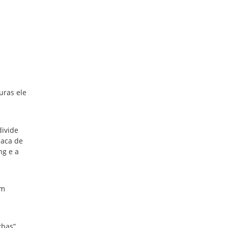
uras ele
divide
laca de
ng e a
Em
rbas”