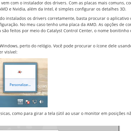
 vem com o instalador dos drivers. Com as placas mais comuns, c
AMD e Nvidia, além da Intel, é simples configurar os detalhes 3D.
do instalados os drivers corretamente, basta procurar o aplicativo
figuração. No meu caso tenho uma placa da AMD. As opções de co
a são feitos por meio do Catalyst Control Center, o nome bonitinho
do Windows, perto do relógio. Você pode procurar o ícone dele usand
r visível:
icas, como para girar a tela (útil ao usar o monitor em posições n