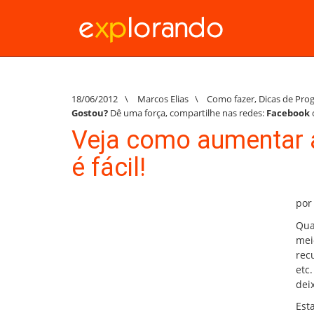
18/06/2012
\
Marcos Elias
\
Como fazer
,
Dicas de Pro
Gostou?
Dê uma força, compartilhe nas redes:
Facebook
Veja como aumentar a
é fácil!
por
Qua
mei
rec
etc
dei
Est