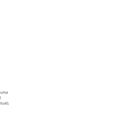
r uma
l
tual),