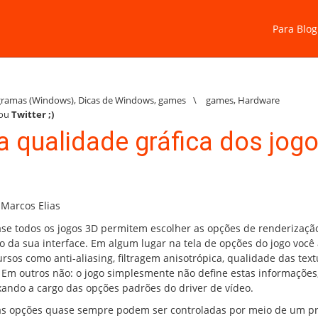
Para Blog
gramas (Windows)
,
Dicas de Windows
,
games
\
games
,
Hardware
ou
Twitter
;)
 qualidade gráfica dos jogo
 Marcos Elias
se todos os jogos 3D permitem escolher as opções de renderizaçã
o da sua interface. Em algum lugar na tela de opções do jogo você 
ursos como anti-aliasing, filtragem anisotrópica, qualidade das text
. Em outros não: o jogo simplesmente não define estas informações
xando a cargo das opções padrões do driver de vídeo.
as opções quase sempre podem ser controladas por meio de um 