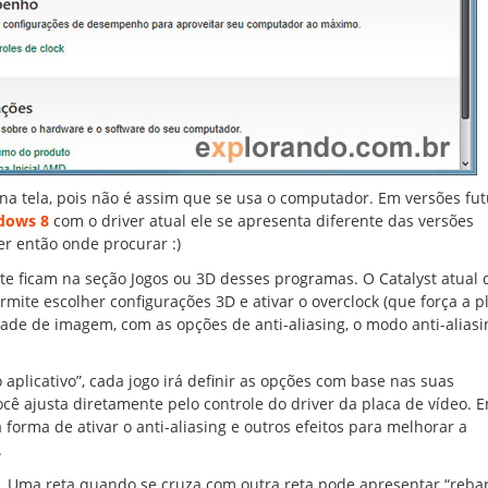
na tela, pois não é assim que se usa o computador. Em versões fut
dows 8
com o driver atual ele se apresenta diferente das versões
er então onde procurar :)
ficam na seção Jogos ou 3D desses programas. O Catalyst atual 
mite escolher configurações 3D e ativar o overclock (que força a p
ade de imagem, com as opções de anti-aliasing, o modo anti-aliasi
aplicativo”, cada jogo irá definir as opções com base nas suas
cê ajusta diretamente pelo controle do driver da placa de vídeo. 
forma de ativar o anti-aliasing e outros efeitos para melhorar a
.
. Uma reta quando se cruza com outra reta pode apresentar “reba