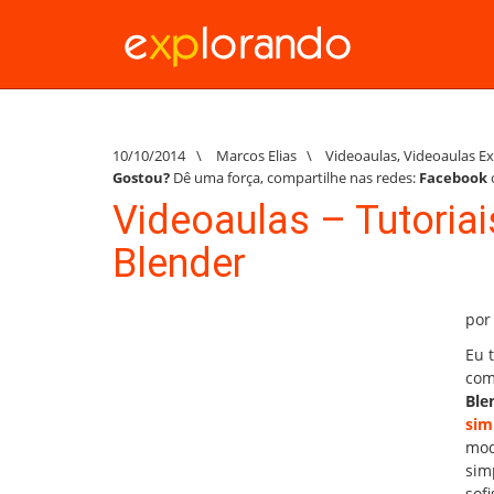
10/10/2014
\
Marcos Elias
\
Videoaulas
,
Videoaulas E
Gostou?
Dê uma força, compartilhe nas redes:
Facebook
Videoaulas – Tutoria
Blender
por
Eu 
com
Ble
sim
mod
sim
sof