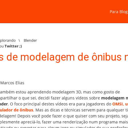
Para Blog
xplorando
\
Blender
ou
Twitter
;)
is de modelagem de ônibus 
 Marcos Elias
também estou aprendendo modelagem 3D, mas como gosto de
partilhar o que sei, decidi fazer alguns vídeos sobre
modelagem 
nder
. O foco principal destes vídeos era para jogadores do
OMSI, 
ulador de ônibus
. Mas as dicas e técnicas servem para qualquer t
elagem! Depois você pode fazer o que quiser com seu projeto, sej
plesmente apreciá-lo, fazer uma renderização num programa mais
isticado ou exportar para algum jogo ou simulador de sua preferênc