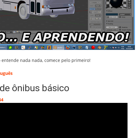
ão entende nada nada, comece pelo primeiro!
tuguês
de ônibus básico
44