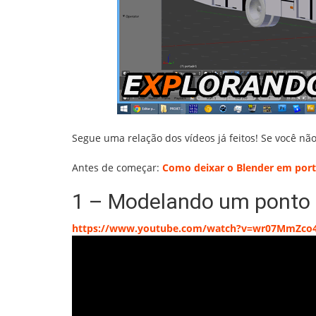
Segue uma relação dos vídeos já feitos! Se você n
Antes de começar:
Como deixar o Blender em por
1 – Modelando um ponto 
https://www.youtube.com/watch?v=wr07MmZco