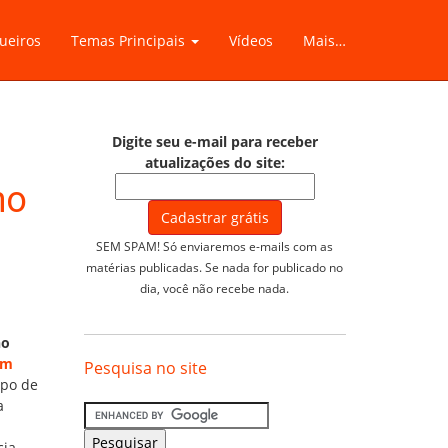
ueiros
Temas Principais
Vídeos
Mais…
Digite seu e-mail para receber
atualizações do site:
no
SEM SPAM! Só enviaremos e-mails com as
matérias publicadas. Se nada for publicado no
dia, você não recebe nada.
no
um
Pesquisa no site
ipo de
a
ia.