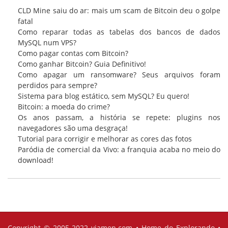
CLD Mine saiu do ar: mais um scam de Bitcoin deu o golpe
fatal
Como reparar todas as tabelas dos bancos de dados
MySQL num VPS?
Como pagar contas com Bitcoin?
Como ganhar Bitcoin? Guia Definitivo!
Como apagar um ransomware? Seus arquivos foram
perdidos para sempre?
Sistema para blog estático, sem MySQL? Eu quero!
Bitcoin: a moeda do crime?
Os anos passam, a história se repete: plugins nos
navegadores são uma desgraça!
Tutorial para corrigir e melhorar as cores das fotos
Paródia de comercial da Vivo: a franquia acaba no meio do
download!
Copyright © 2005-2022
viamep.com
•
Home do Explorando
•