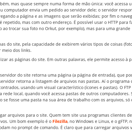
bém, mas quase sempre numa forma de mão única: você acessa um
eu computador envia um pedido ao servidor dele; o servidor respo
regando a página e as imagens que serão exibidas; por fim o nave
o é repetido, mas com outro endereço. É possível usar o HTTP para f
o ao trocar sua foto no Orkut, por exemplo), mas para uma grande
as do site, pela capacidade de exibirem vários tipos de coisas (foto
 meio dos links.
izar as páginas do site. Em outras palavras, ele permite acesso à 
rvidor do site retorna uma página (a página de entrada), que po
 servidor retorna a listagem de arquivos nas pastas. Aí o programa
contrados, usando um visual característico (ícones e pastas). O FTP
 rede local, quando você acessa pastas de outros computadores. 
se fosse uma pasta na sua área de trabalho com os arquivos, só 
gar arquivos para o site. Quem tem site usa programas clientes de
uivos. Um bom exemplo é o
Filezilla
, no Windows e Linux, e o gFTP, n
odam no prompt de comando. É claro que para carregar arquivos 