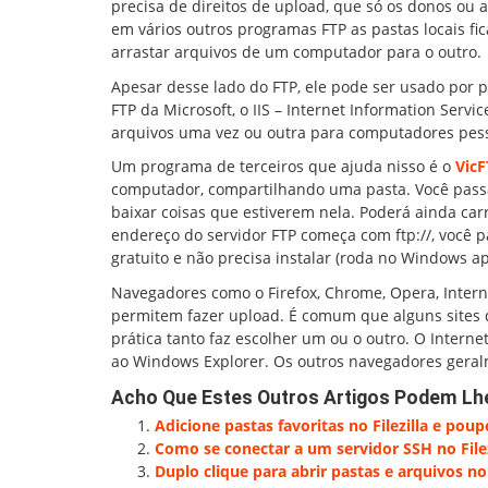
precisa de direitos de upload, que só os donos ou 
em vários outros programas FTP as pastas locais fic
arrastar arquivos de um computador para o outro.
Apesar desse lado do FTP, ele pode ser usado por
FTP da Microsoft, o IIS – Internet Information Servi
arquivos uma vez ou outra para computadores pess
Um programa de terceiros que ajuda nisso é o
Vic
computador, compartilhando uma pasta. Você passa
baixar coisas que estiverem nela. Poderá ainda carr
endereço do servidor FTP começa com ftp://, você p
gratuito e não precisa instalar (roda no Windows a
Navegadores como o Firefox, Chrome, Opera, Intern
permitem fazer upload. É comum que alguns sites
prática tanto faz escolher um ou o outro. O Interne
ao Windows Explorer. Os outros navegadores geral
Acho Que Estes Outros Artigos Podem Lh
Adicione pastas favoritas no Filezilla e pou
Como se conectar a um servidor SSH no Filez
Duplo clique para abrir pastas e arquivos n