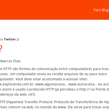
Para Blog
ou
Twitter
;)
?
 Marcos Elias
 e HTTP são formas de comunicação entre computadores para troc
uivos. Um computador envia ou recebe arquivos de ou para outro
putador. Você deve estar acostumado a acessar sites:
.explorando.com.br, www.algumacoisa… www.outracoisa… Ao ace
es assim é usado o protocolo HTTP (já percebeu o http:// na frente d
ndereços da web, né?).
TTP (Hypertext Transfer Protocol, Protocolo de Transferência de Hip
 mais comum na web, no mundo do www. Ele serve para trocar arq