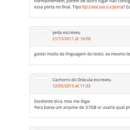
normalmentem, porém de outro lugar não consigo.
essa porta no final. Tipo
ftp://xxx.xxx.x.x:porta
? E
yeda
escreveu
21/12/2011 at 16:08
gostei muito da linguagem do texto: ao mesmo te
Cachorro do Drácula
escreveu
12/05/2013 at 11:33
Excelente dica, mas me diga:
Para baixa um arquive de 3,7GB vc usaria qual pr