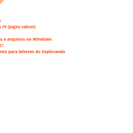
X?
s
IV (jogos salvos)
stas e arquivos no Windows
t?
nto para leitores do Explorando