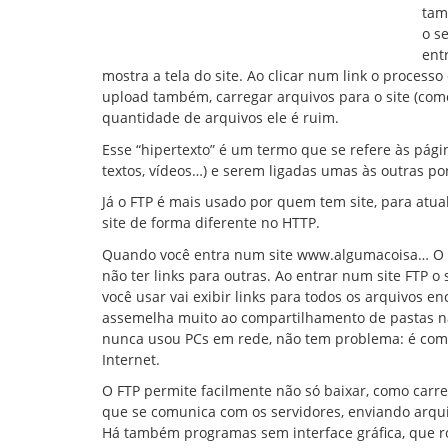
tam
o s
ent
mostra a tela do site. Ao clicar num link o process
upload também, carregar arquivos para o site (com
quantidade de arquivos ele é ruim.
Esse “hipertexto” é um termo que se refere às págin
textos, vídeos…) e serem ligadas umas às outras por
Já o FTP é mais usado por quem tem site, para atual
site de forma diferente no HTTP.
Quando você entra num site www.algumacoisa… O se
não ter links para outras. Ao entrar num site FTP o
você usar vai exibir links para todos os arquivos en
assemelha muito ao compartilhamento de pastas na
nunca usou PCs em rede, não tem problema: é como 
Internet.
O FTP permite facilmente não só baixar, como carre
que se comunica com os servidores, enviando arq
Há também programas sem interface gráfica, que r