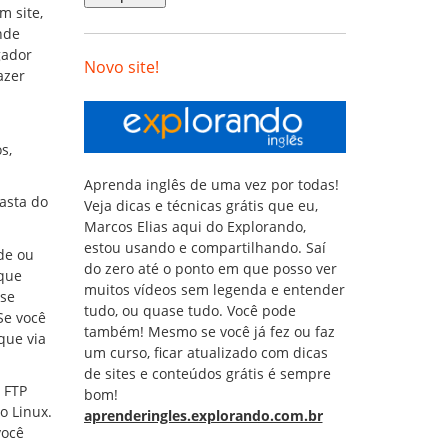
 site,
nde
gador
Novo site!
azer
s,
Aprenda inglês de uma vez por todas!
pasta do
Veja dicas e técnicas grátis que eu,
Marcos Elias aqui do Explorando,
estou usando e compartilhando. Saí
de ou
do zero até o ponto em que posso ver
 que
muitos vídeos sem legenda e entender
 se
tudo, ou quase tudo. Você pode
Se você
também! Mesmo se você já fez ou faz
que via
um curso, ficar atualizado com dicas
de sites e conteúdos grátis é sempre
 FTP
bom!
o Linux.
aprenderingles.explorando.com.br
você