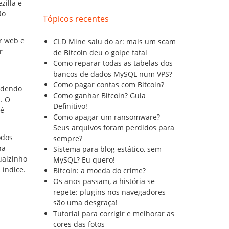
zilla e
ão
Tópicos recentes
r web e
CLD Mine saiu do ar: mais um scam
r
de Bitcoin deu o golpe fatal
Como reparar todas as tabelas dos
bancos de dados MySQL num VPS?
Como pagar contas com Bitcoin?
podendo
Como ganhar Bitcoin? Guia
. O
Definitivo!
 é
Como apagar um ransomware?
Seus arquivos foram perdidos para
odos
sempre?
na
Sistema para blog estático, sem
ualzinho
MySQL? Eu quero!
índice.
Bitcoin: a moeda do crime?
Os anos passam, a história se
repete: plugins nos navegadores
são uma desgraça!
Tutorial para corrigir e melhorar as
cores das fotos