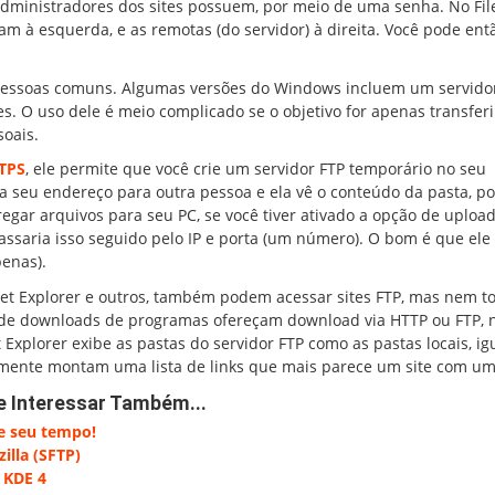
administradores dos sites possuem, por meio de uma senha. No File
am à esquerda, e as remotas (do servidor) à direita. Você pode ent
 pessoas comuns. Algumas versões do Windows incluem um servido
ces. O uso dele é meio complicado se o objetivo for apenas transferi
oais.
FTPS
, ele permite que você crie um servidor FTP temporário no seu
 seu endereço para outra pessoa e ela vê o conteúdo da pasta, 
egar arquivos para seu PC, se você tiver ativado a opção de upload
assaria isso seguido pelo IP e porta (um número). O bom é que ele
penas).
et Explorer e outros, também podem acessar sites FTP, mas nem t
 de downloads de programas ofereçam download via HTTP ou FTP, 
t Explorer exibe as pastas do servidor FTP como as pastas locais, ig
mente montam uma lista de links que mais parece um site com um 
e Interessar Também...
pe seu tempo!
illa (SFTP)
o KDE 4