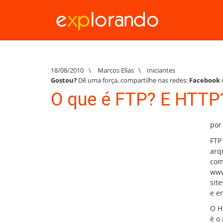
18/08/2010
\
Marcos Elias
\
Iniciantes
Gostou?
Dê uma força, compartilhe nas redes:
Facebook
O que é FTP? E HTTP
por
FTP
arq
com
www
sit
e e
O H
é o