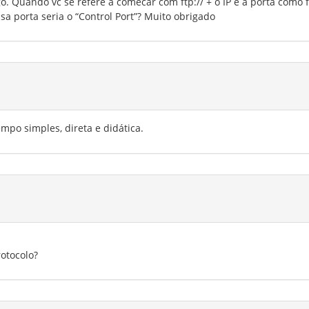
 Quando vc se refere a comecar com ftp:// + o IP e a porta como f
ssa porta seria o “Control Port”? Muito obrigado
mpo simples, direta e didática.
otocolo?