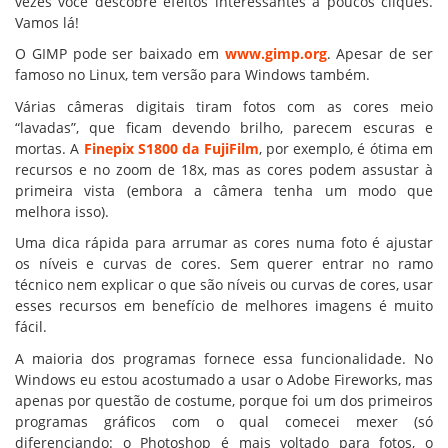
vezes você descobre efeitos interessantes a poucos cliques.
Vamos lá!
O GIMP pode ser baixado em
www.gimp.org
. Apesar de ser
famoso no Linux, tem versão para Windows também.
Várias câmeras digitais tiram fotos com as cores meio
“lavadas”, que ficam devendo brilho, parecem escuras e
mortas. A
Finepix S1800 da FujiFilm
, por exemplo, é ótima em
recursos e no zoom de 18x, mas as cores podem assustar à
primeira vista (embora a câmera tenha um modo que
melhora isso).
Uma dica rápida para arrumar as cores numa foto é ajustar
os níveis e curvas de cores. Sem querer entrar no ramo
técnico nem explicar o que são níveis ou curvas de cores, usar
esses recursos em benefício de melhores imagens é muito
fácil.
A maioria dos programas fornece essa funcionalidade. No
Windows eu estou acostumado a usar o Adobe Fireworks, mas
apenas por questão de costume, porque foi um dos primeiros
programas gráficos com o qual comecei mexer (só
diferenciando: o Photoshop é mais voltado para fotos, o