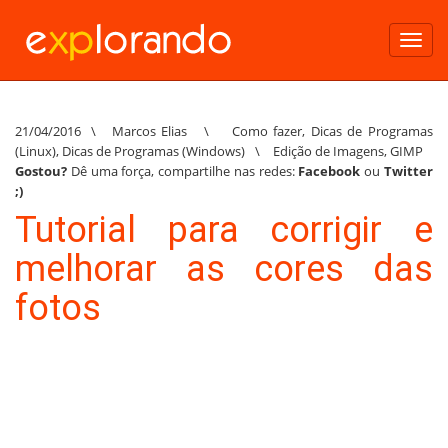
Toggl
navig
21/04/2016
\
Marcos Elias
\
Como fazer
,
Dicas de Programas
(Linux)
,
Dicas de Programas (Windows)
\
Edição de Imagens
,
GIMP
Gostou?
Dê uma força, compartilhe nas redes:
Facebook
ou
Twitter
;)
Tutorial para corrigir e
melhorar as cores das
fotos