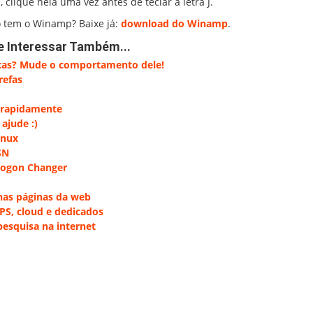
, clique nela uma vez antes de teclar a letra J.
 tem o Winamp? Baixe já:
download do Winamp
.
e Interessar Também...
icas? Mude o comportamento dele!
refas
s rapidamente
ajude :)
inux
SN
Logon Changer
nas páginas da web
VPS, cloud e dedicados
pesquisa na internet