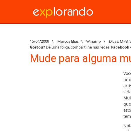
15/04/2009
\
Marcos Elias
\
Winamp
\
Dicas
,
MP3
,
Gostou?
Dê uma força, compartilhe nas redes:
Facebook
Mude para alguma m
Voc
uma
art
set
Mui
que
esc
tema
Not