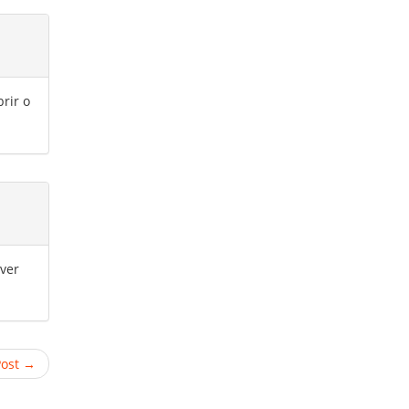
brir o
 ver
Post →