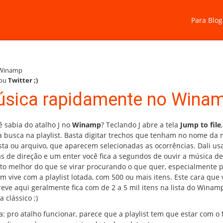
Para Blog
Winamp
ou
Twitter
;)
úsica rapidamente no Wina
ê sabia do atalho J no
Winamp
? Teclando J abre a tela
Jump to file
 busca na playlist. Basta digitar trechos que tenham no nome da 
ista ou arquivo, que aparecem selecionadas as ocorrências. Dali us
as de direção e um enter você fica a segundos de ouvir a música de
to melhor do que se virar procurando o que quer, especialmente 
m vive com a playlist lotada, com 500 ou mais itens. Este cara que 
reve aqui geralmente fica com de 2 a 5 mil itens na lista do Wina
 clássico ;)
a: pro atalho funcionar, parece que a playlist tem que estar com o 