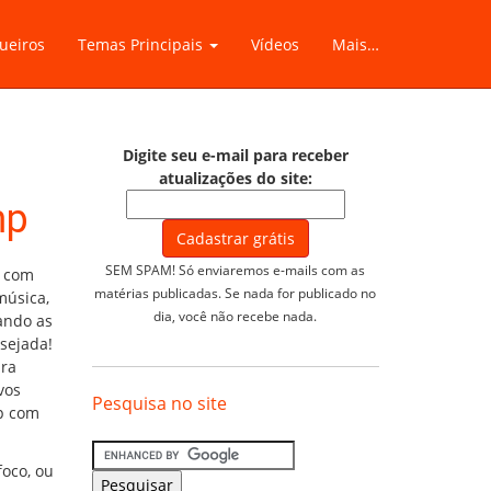
ueiros
Temas Principais
Vídeos
Mais…
Digite seu e-mail para receber
atualizações do site:
mp
SEM SPAM! Só enviaremos e-mails com as
, com
matérias publicadas. Se nada for publicado no
música,
dia, você não recebe nada.
ando as
sejada!
pra
vos
Pesquisa no site
mp com
foco, ou