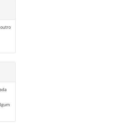
 outro
rada
algum