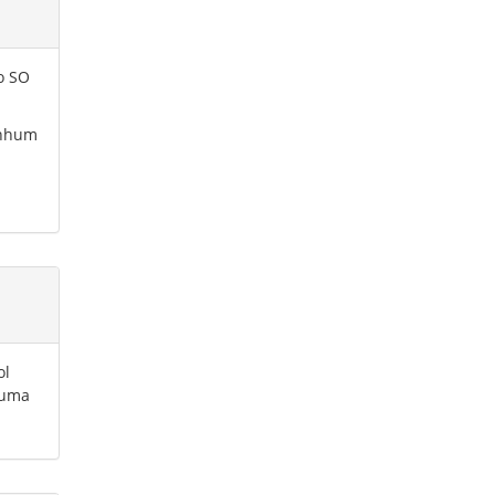
o SO
enhum
ol
 uma