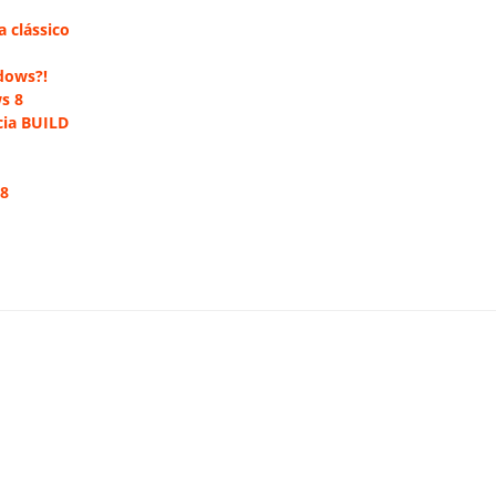
 clássico
dows?!
s 8
cia BUILD
 8