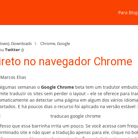
Para Blog
dows)
,
Downloads
\
Chrome
,
Google
ou
Twitter
;)
ireto no navegador Chrome
 Marcos Elias
algumas semanas o
Google Chrome
beta tem um tradutor embutid
mite traduzir os sites sem perder o layout – ele se oferece para tra
omaticamente ao detectar uma página em algum dos vários idiom
ortados. E há poucos dias o recurso foi aplicado na versão estável :
fesso que essa barrinha irrita um pouco. Se você acessa com freq
erminado site e não quer a tradução apenas para ele, clique no bo