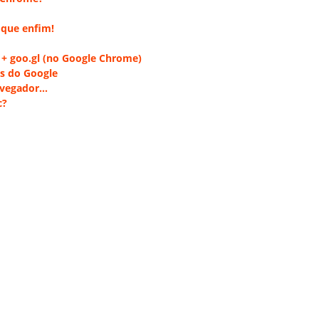
 que enfim!
 + goo.gl (no Google Chrome)
s do Google
avegador…
c?