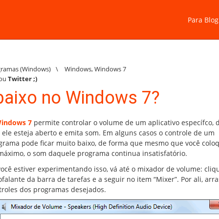
Para Blog
gramas (Windows)
\
Windows
,
Windows 7
ou
Twitter
;)
aixo no Windows 7?
indows 7
permite controlar o volume de um aplicativo específco, 
 ele esteja aberto e emita som. Em alguns casos o controle de um
grama pode ficar muito baixo, de forma que mesmo que você colo
máximo, o som daquele programa continua insatisfatório.
você estiver experimentando isso, vá até o mixador de volume: cliq
falante da barra de tarefas e a seguir no item “Mixer”. Por ali, arra
troles dos programas desejados.