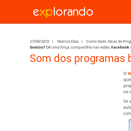
27/09/2010
\
Marcos Elias
\
Como fazer
,
Dicas de Pro
Gostou?
Dê uma força, compartilhe nas redes:
Facebook
Som dos programas b
O
W
que
pro
no 
Se 
auto
con