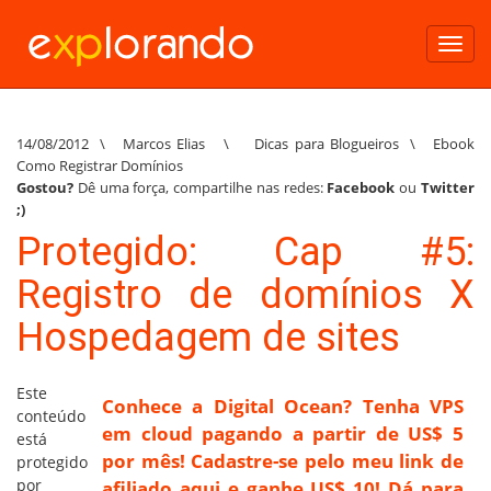
Toggl
navig
14/08/2012
\
Marcos Elias
\
Dicas para Blogueiros
\
Ebook
Como Registrar Domínios
Gostou?
Dê uma força, compartilhe nas redes:
Facebook
ou
Twitter
;)
Protegido: Cap #5:
Registro de domínios X
Hospedagem de sites
Este
Conhece a Digital Ocean? Tenha VPS
conteúdo
em cloud pagando a partir de US$ 5
está
por mês! Cadastre-se pelo meu link de
protegido
por
afiliado aqui e ganhe US$ 10! Dá para