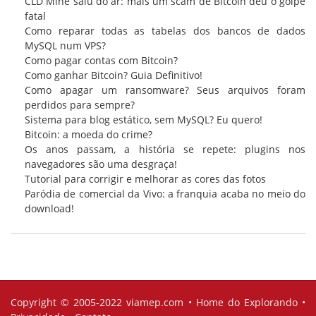
CLD Mine saiu do ar: mais um scam de Bitcoin deu o golpe
fatal
Como reparar todas as tabelas dos bancos de dados
MySQL num VPS?
Como pagar contas com Bitcoin?
Como ganhar Bitcoin? Guia Definitivo!
Como apagar um ransomware? Seus arquivos foram
perdidos para sempre?
Sistema para blog estático, sem MySQL? Eu quero!
Bitcoin: a moeda do crime?
Os anos passam, a história se repete: plugins nos
navegadores são uma desgraça!
Tutorial para corrigir e melhorar as cores das fotos
Paródia de comercial da Vivo: a franquia acaba no meio do
download!
Copyright © 2005-2022
viamep.com
•
Home do Explorando
•