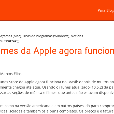
Para Blog
rogramas (Mac)
,
Dicas de Programas (Windows)
,
Notícias
ou
Twitter
;)
ilmes da Apple agora funcio
 Marcos Elias
Tunes Store da Apple agora funciona no Brasil: depois de muitos an
almente chegou até aqui. Usando o iTunes atualizado (10.5.2) dá pa
ssar as seções de música e filmes, que antes não estavam disponív
.
im como na versão americana e em outros países, dá para compra
icas isoladas e também os álbuns completos. Os preços e o fatur