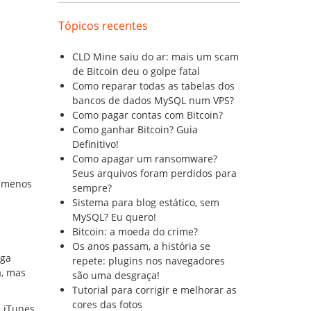
Tópicos recentes
CLD Mine saiu do ar: mais um scam
de Bitcoin deu o golpe fatal
Como reparar todas as tabelas dos
bancos de dados MySQL num VPS?
Como pagar contas com Bitcoin?
Como ganhar Bitcoin? Guia
Definitivo!
Como apagar um ransomware?
Seus arquivos foram perdidos para
o menos
sempre?
Sistema para blog estático, sem
MySQL? Eu quero!
Bitcoin: a moeda do crime?
Os anos passam, a história se
aga
repete: plugins nos navegadores
a, mas
são uma desgraça!
Tutorial para corrigir e melhorar as
cores das fotos
a iTunes