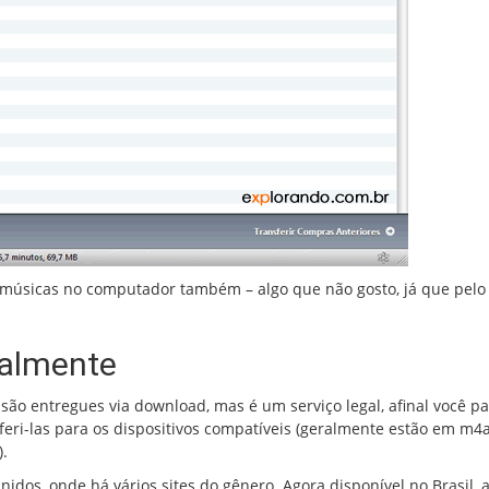
s músicas no computador também – algo que não gosto, já que pel
galmente
 são entregues via download, mas é um serviço legal, afinal você p
feri-las para os dispositivos compatíveis (geralmente estão em m4
.
idos, onde há vários sites do gênero. Agora disponível no Brasil, 