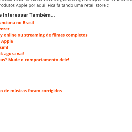
dutos Apple por aqui. Fica faltando uma retail store ;)
e Interessar Também...
unciona no Brasil
eezer
y online ou streaming de filmes completos
a Apple
 sim!
: agora vai!
icas? Mude o comportamento dele!
o de músicas foram corrigidos