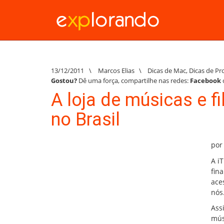
13/12/2011
\
Marcos Elias
\
Dicas de Mac
,
Dicas de P
Gostou?
Dê uma força, compartilhe nas redes:
Facebook
A loja de músicas e f
no Brasil
por
A i
fin
ace
nós
Ass
mús