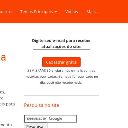
ueiros
Temas Principais
Vídeos
Mais…
Digite seu e-mail para receber
atualizações do site:
na
SEM SPAM! Só enviaremos e-mails com as
matérias publicadas. Se nada for publicado no
dia, você não recebe nada.
os,
ra
eis para
Pesquisa no site
r
amento