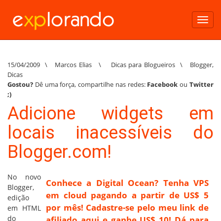
Toggl
navig
15/04/2009
\
Marcos Elias
\
Dicas para Blogueiros
\
Blogger
,
Dicas
Gostou?
Dê uma força, compartilhe nas redes:
Facebook
ou
Twitter
;)
Adicione widgets em
locais inacessíveis do
Blogger.com!
No novo
Conhece a Digital Ocean? Tenha VPS
Blogger,
em cloud pagando a partir de US$ 5
edição
por mês! Cadastre-se pelo meu link de
em HTML
do
afiliado aqui e ganhe US$ 10! Dá para