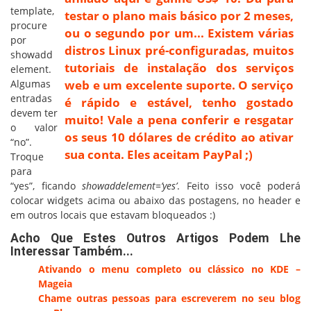
template,
testar o plano mais básico por 2 meses,
procure
ou o segundo por um... Existem várias
por
distros Linux pré-configuradas, muitos
showadd
tutoriais de instalação dos serviços
element.
Algumas
web e um excelente suporte. O serviço
entradas
é rápido e estável, tenho gostado
devem ter
muito! Vale a pena conferir e resgatar
o valor
os seus 10 dólares de crédito ao ativar
“no”.
sua conta. Eles aceitam PayPal ;)
Troque
para
“yes”, ficando
showaddelement=’yes’
. Feito isso você poderá
colocar widgets acima ou abaixo das postagens, no header e
em outros locais que estavam bloqueados :)
Acho Que Estes Outros Artigos Podem Lhe
Interessar Também...
Ativando o menu completo ou clássico no KDE –
Mageia
Chame outras pessoas para escreverem no seu blog