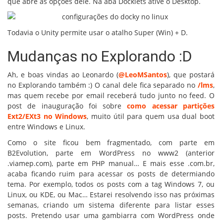
que abre as opções dele. Na aba Docklets ative o Desktop.
Todavia o Unity permite usar o atalho Super (Win) + D.
Mudanças no Explorando :D
Ah, e boas vindas ao Leonardo (
@LeoMSantos
), que postará
no Explorando também :) O canal dele fica separado no
/lms
,
mas quem recebe por email receberá tudo junto no feed. O
post de inauguração foi sobre
como acessar partições
Ext2/EXt3 no Windows
, muito útil para quem usa dual boot
entre Windows e Linux.
Como o site ficou bem fragmentado, com parte em
B2Evolution, parte em WordPress no www2 (anterior
.viamep.com), parte em PHP manual… E mais esse .com.br,
acaba ficando ruim para acessar os posts de determiando
tema. Por exemplo, todos os posts com a tag Windows 7, ou
Linux, ou KDE, ou Mac… Estarei resolvendo isso nas próximas
semanas, criando um sistema diferente para listar esses
posts. Pretendo usar uma gambiarra com WordPress onde