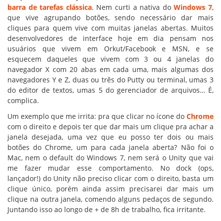
barra de tarefas clássica
. Nem curti a nativa do
Windows 7
,
que vive agrupando botões, sendo necessário dar mais
cliques para quem vive com muitas janelas abertas. Muitos
desenvolvedores de interface hoje em dia pensam nos
usuários que vivem em Orkut/Facebook e MSN, e se
esquecem daqueles que vivem com 3 ou 4 janelas do
navegador X com 20 abas em cada uma, mais algumas dos
navegadores Y e Z, duas ou três do Putty ou terminal, umas 3
do editor de textos, umas 5 do gerenciador de arquivos… É,
complica.
Um exemplo que me irrita: pra que clicar no ícone do
Chrome
com o direito e depois ter que dar mais um clique pra achar a
janela desejada, uma vez que eu posso ter dois ou mais
botões do Chrome, um para cada janela aberta? Não foi o
Mac, nem o default do Windows 7, nem será o Unity que vai
me fazer mudar esse comportamento. No dock (ops,
lançador!) do Unity não preciso clicar com o direito, basta um
clique único, porém ainda assim precisarei dar mais um
clique na outra janela, comendo alguns pedaços de segundo.
Juntando isso ao longo de + de 8h de trabalho, fica irritante.