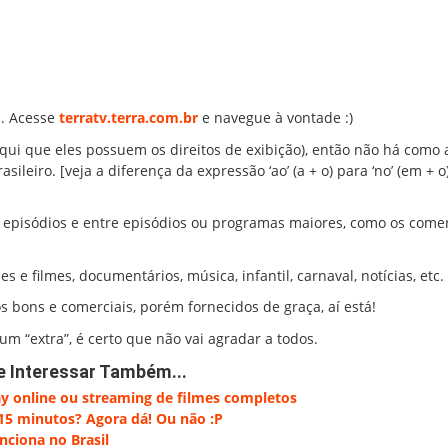
a. Acesse
terratv.terra.com.br
e navegue à vontade :)
aqui que eles possuem os direitos de exibição), então não há como a
leiro. [veja a diferença da expressão ‘ao’ (a + o) para ‘no’ (em + o
pisódios e entre episódios ou programas maiores, como os comer
es e filmes, documentários, música, infantil, carnaval, notícias, etc.
 bons e comerciais, porém fornecidos de graça, aí está!
m “extra”, é certo que não vai agradar a todos.
e Interessar Também...
y online ou streaming de filmes completos
5 minutos? Agora dá! Ou não :P
nciona no Brasil