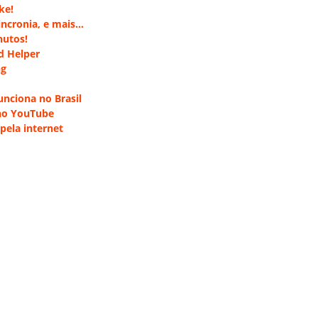
ke!
incronia, e mais…
nutos!
d Helper
ng
unciona no Brasil
no YouTube
pela internet