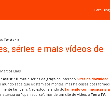
Para Blog
ou
Twitter
;)
es, séries e mais vídeos de
 Marcos Elias
er
assistir filmes
e séries
de graça
na Internet?
Sites de download 
o mundo sabe que existem aos montes, mas há coisas boas fornec
almente também. Não estou falando do
Jamendo com músicas gra
 natureza ou “open source”, mas de um site de vídeo: o
Terra TV
.