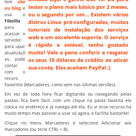
tem
site
testar o plano mais básico por 2 meses,
ou blog
e
ou o segundo por um... Existem várias
usa o
Filezilla
distros Linux pré-configuradas, muitos
para
tutoriais de instalação dos serviços
acessar o
web e um excelente suporte. O serviço
servidor
é rápido e estável, tenho gostado
para upar
muito! Vale a pena conferir e resgatar
atualizaçõ
es, pode
os seus 10 dólares de crédito ao ativar
contar
sua conta. Eles aceitam PayPal ;)
com o
recuro
Favoritos (Marcadores, como vem nas últimas versões).
Em vez de toda hora ficar digitando ou navegando pelas
pastas, fica bem fácil, com um clique na pasta favorita ele
coloca no endereço e já navega até ela. Eu vi esse recurso há
muito tempo mas passsei a usar só agora, e facilita bastante!
Clique no menu Marcadores e selecione Adicionar aos
marcadores (ou tecle CTRL + B).