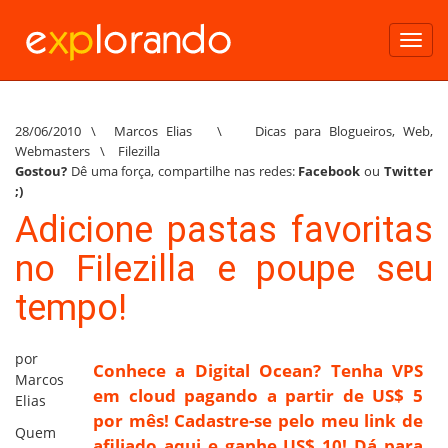
Toggl
navig
28/06/2010
\
Marcos Elias
\
Dicas para Blogueiros
,
Web
,
Webmasters
\
Filezilla
Gostou?
Dê uma força, compartilhe nas redes:
Facebook
ou
Twitter
;)
Adicione pastas favoritas
no Filezilla e poupe seu
tempo!
por
Conhece a Digital Ocean? Tenha VPS
Marcos
em cloud pagando a partir de US$ 5
Elias
por mês! Cadastre-se pelo meu link de
Quem
afiliado aqui e ganhe US$ 10! Dá para